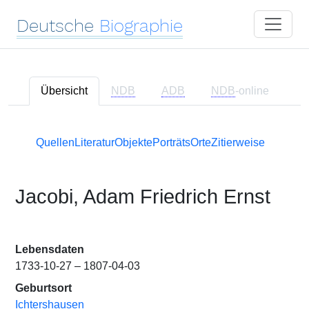
Deutsche
Biographie
Übersicht
NDB
ADB
NDB
-online
Quellen
Literatur
Objekte
Porträts
Orte
Zitierweise
Jacobi, Adam Friedrich Ernst
Lebensdaten
1733-10-27 – 1807-04-03
Geburtsort
Ichtershausen