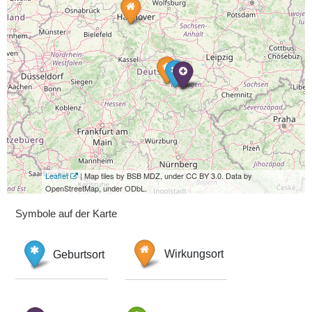
Leaflet
| Map tiles by BSB MDZ, under CC BY 3.0. Data by
OpenStreetMap, under ODbL.
Symbole auf der Karte
Geburtsort
Wirkungsort