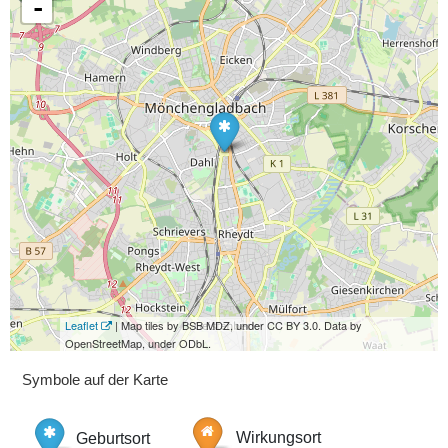
-
Leaflet
| Map tiles by BSB MDZ, under CC BY 3.0. Data by
OpenStreetMap, under ODbL.
Symbole auf der Karte
Geburtsort
Wirkungsort