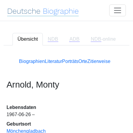
Deutsche
Biographie
Übersicht
NDB
ADB
NDB
-online
Biographien
Literatur
Porträts
Orte
Zitierweise
Arnold, Monty
Lebensdaten
1967-06-26 –
Geburtsort
Mönchengladbach