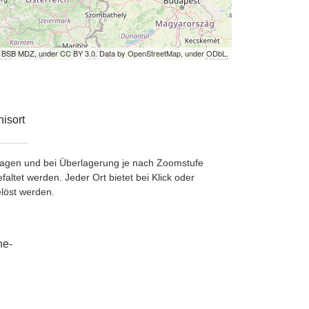
by BSB MDZ, under CC BY 3.0. Data by OpenStreetMap, under ODbL.
isort
etragen und bei Überlagerung je nach Zoomstufe
ltet werden. Jeder Ort bietet bei Klick oder
löst werden.
he-