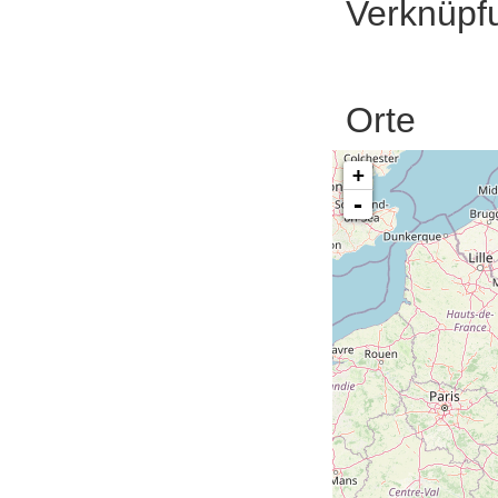
Verknüpf
Orte
+
-