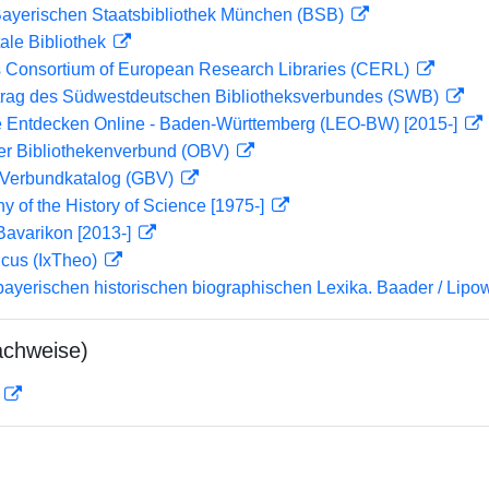
 Bayerischen Staatsbibliothek München (BSB)
ale Bibliothek
 Consortium of European Research Libraries (CERL)
rag des Südwestdeutschen Bibliotheksverbundes (SWB)
 Entdecken Online - Baden-Württemberg (LEO-BW) [2015-]
her Bibliothekenverbund (OBV)
Verbundkatalog (GBV)
hy of the History of Science [1975-]
Bavarikon [2013-]
icus (IxTheo)
bayerischen historischen biographischen Lexika. Baader / Lipow
achweise)
D