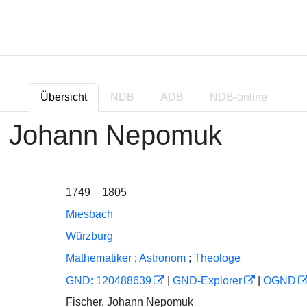
Übersicht
NDB
ADB
NDB
-online
r, Johann Nepomuk
1749 – 1805
Miesbach
Würzburg
Mathematiker
;
Astronom
;
Theologe
GND: 120488639
|
GND-Explorer
|
OGND
Fischer, Johann Nepomuk