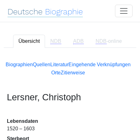
Deutsche
Biographie
Übersicht
NDB
ADB
NDB
-online
Biographien
Quellen
Literatur
Eingehende Verknüpfungen
Orte
Zitierweise
Lersner, Christoph
Lebensdaten
1520 – 1603
Sterbeort