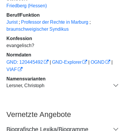
Friedberg (Hessen)
Beruf/Funktion
Jurist
;
Professor der Rechte in Marburg
;
braunschweigischer Syndikus
Konfession
evangelisch?
Normdaten
GND: 120445492
|
GND-Explorer
|
OGND
|
VIAF
Namensvarianten
Lersner, Christoph
Vernetzte Angebote
Biografische Lexika/Biogramme