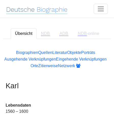
Deutsche
Biographie
Übersicht
NDB
ADB
NDB
-online
Biographien
Quellen
Literatur
Objekte
Porträts
Ausgehende Verknüpfungen
Eingehende Verknüpfungen
Orte
Zitierweise
Netzwerk
Karl
Lebensdaten
1560 – 1600