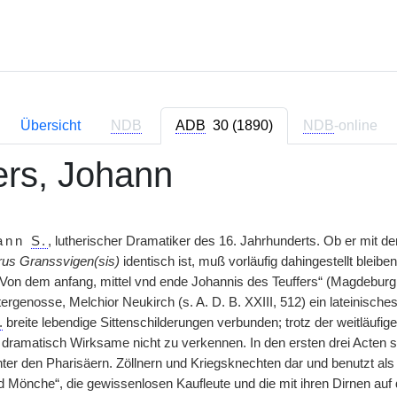
Übersicht
NDB
ADB
30 (1890)
NDB
-online
rs, Johann
ann
S.
, lutherischer Dramatiker des 16. Jahrhunderts. Ob er mit d
us Granssvigen(sis)
identisch ist, muß vorläufig dahingestellt bleibe
Von dem anfang, mittel vnd ende Johannis des Teuffers“ (Magdeburg, 
rgenosse, Melchior Neukirch (s. A. D. B. XXIII, 512) ein lateinisches
.
breite lebendige Sittenschilderungen verbunden; trotz der weitläufi
 dramatisch Wirksame nicht zu verkennen. In den ersten drei Acten st
ter den Pharisäern. Zöllnern und Kriegsknechten dar und benutzt als 
 Mönche“, die gewissenlosen Kaufleute und die mit ihren Dirnen auf