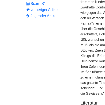
frommen Kinder 
Scan
„warhafte Contr
vorheriger Artikel
wie gegen das A
folgender Artikel
den bußfertigen 
Fama ("in einem
über die Geschi
erschüttert, si
läßt, war schon
muß, als die am
Stückes. Zuerst
Königs die Erin
Dein hertze mus 
ihren Zofen; dur
Im Schlußacte s
zu einem glänze
das galante Tis
scheiden") und 
die Gewissens' 
Literatur