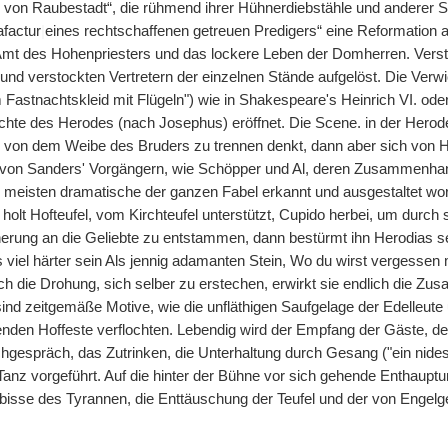
von Raubestadt“, die rühmend ihrer Hühnerdiebstähle und anderer 
afactur
|
eines rechtschaffenen getreuen Predigers“ eine Reformation 
mt des Hohenpriesters und das lockere Leben der Domherren. Verständ
und verstockten Vertretern der einzelnen Stände aufgelöst. Die Verwic
 Fastnachtskleid mit Flügeln") wie in Shakespeare's Heinrich VI. ode
chte des Herodes (nach Josephus) eröffnet. Die Scene. in der Hero
ch von dem Weibe des Bruders zu trennen denkt, dann aber sich von
 von Sanders' Vorgängern, wie Schöpper und Al, deren Zusammenha
 meisten dramatische der ganzen Fabel erkannt und ausgestaltet wor
 holt Hofteufel, vom Kirchteufel unterstützt, Cupido herbei, um durc
nerung an die Geliebte zu entstammen, dann bestürmt ihn Herodias se
viel härter sein Als jennig adamanten Stein, Wo du wirst vergessen me
ch die Drohung, sich selber zu erstechen, erwirkt sie endlich die Zu
ind zeitgemäße Motive, wie die unfläthigen Saufgelage der Edelleute 
nden Hoffeste verflochten. Lebendig wird der Empfang der Gäste, de
chgespräch, das Zutrinken, die Unterhaltung durch Gesang ("ein nides
Tanz vorgeführt. Auf die hinter der Bühne vor sich gehende Enthaupt
bisse des Tyrannen, die Enttäuschung der Teufel und der von Engelg