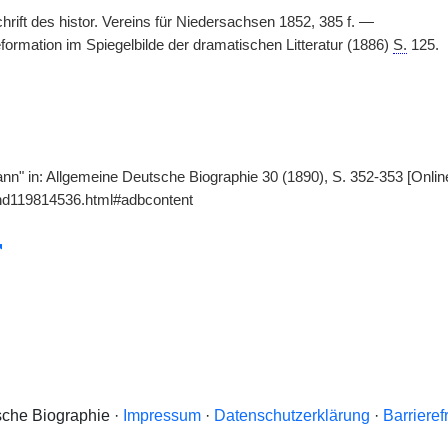
rift des histor. Vereins für Niedersachsen 1852, 385 f. —
formation im Spiegelbilde der dramatischen Litteratur (1886)
S.
125.
ann" in: Allgemeine Deutsche Biographie 30 (1890), S. 352-353 [Onli
gnd119814536.html#adbcontent
che Biographie ·
Impressum
·
Datenschutzerklärung
·
Barrieref