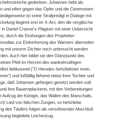
Schelmstreiche gedenken. Johannes hebt als
an und eifert gegen das Opfer und die Ceremonien
igerweise ist seine Strafpredigt in Dialoge mit
kelung beginnt erst im 4. Act, den die vergilische
r in Daniel Cramer's
Plagium
mit einer Uebersicht
des, durch die Drohungen des Propheten
 Herodias zur Einkerkerung des Warners überreden
ng mit unserm Dichter noch untersucht werden
den. Auch hier bildet sie den Glanzpunkt des
h seinen Pfeil im Herzen des wankelmüthigen
lbst liebkosend ("O Herodes hertzliebster mein,
in") und fußfällig flehend nebst ihrer Tochter und
sage, daß Johannes gefangen gesetzt werden soll.
und ihre Bauernplackerei, mit den Vorbereitungen
r Aufzug der Königin, das Walten des Marschalls,
ch Lied von falschen Zungen, so hertzliebe
ung des Täufers folgen als versöhnender Abschluß
esang begleitete Leichenzug.