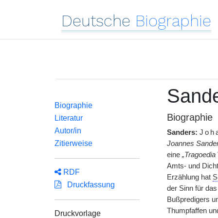
Deutsche
Biographie
Sande
Biographie
Biographie
Literatur
Autor/in
Sanders:
Joh
Zitierweise
Joannes Sander
eine
„Tragoedia
Amts- und Dichte
RDF
Erzählung hat
S
Druckfassung
der Sinn für das
Bußpredigers un
Thumpfaffen und
Druckvorlage