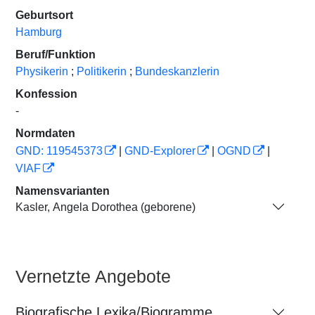
Geburtsort
Hamburg
Beruf/Funktion
Physikerin
;
Politikerin
;
Bundeskanzlerin
Konfession
-
Normdaten
GND: 119545373
|
GND-Explorer
|
OGND
|
VIAF
Namensvarianten
Kasler, Angela Dorothea (geborene)
Vernetzte Angebote
Biografische Lexika/Biogramme