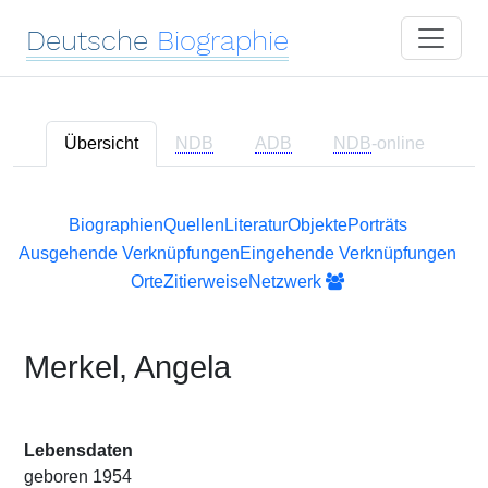
Deutsche
Biographie
Übersicht
NDB
ADB
NDB
-online
Biographien
Quellen
Literatur
Objekte
Porträts
Ausgehende Verknüpfungen
Eingehende Verknüpfungen
Orte
Zitierweise
Netzwerk
Merkel, Angela
Lebensdaten
geboren 1954