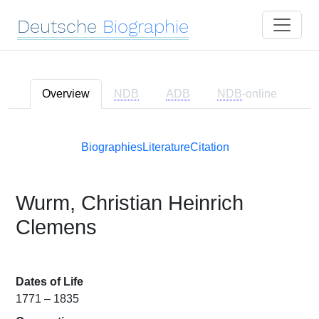
Deutsche
Biographie
Overview
NDB
ADB
NDB
-online
Biographies
Literature
Citation
Wurm, Christian Heinrich
Clemens
Dates of Life
1771 – 1835