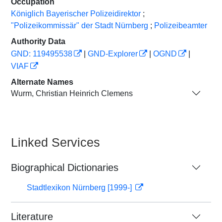
Occupation
Königlich Bayerischer Polizeidirektor
;
"Polizeikommissär" der Stadt Nürnberg
;
Polizeibeamter
Authority Data
GND: 119495538
|
GND-Explorer
|
OGND
|
VIAF
Alternate Names
Wurm, Christian Heinrich Clemens
Linked Services
Biographical Dictionaries
Stadtlexikon Nürnberg [1999-]
Literature