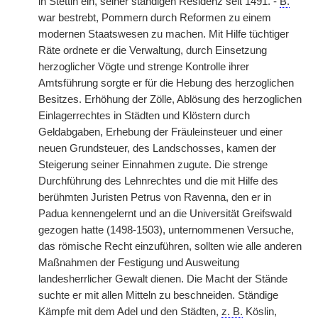
in Stettin ein, seiner ständigen Residenz seit 1491. -
B.
war bestrebt, Pommern durch Reformen zu einem
modernen Staatswesen zu machen. Mit Hilfe tüchtiger
Räte ordnete er die Verwaltung, durch Einsetzung
herzoglicher Vögte und strenge Kontrolle ihrer
Amtsführung sorgte er für die Hebung des herzoglichen
Besitzes. Erhöhung der Zölle, Ablösung des herzoglichen
Einlagerrechtes in Städten und Klöstern durch
Geldabgaben, Erhebung der Fräuleinsteuer und einer
neuen Grundsteuer, des Landschosses, kamen der
Steigerung seiner Einnahmen zugute. Die strenge
Durchführung des Lehnrechtes und die mit Hilfe des
berühmten Juristen Petrus von Ravenna, den er in
Padua kennengelernt und an die Universität Greifswald
gezogen hatte (1498-1503), unternommenen Versuche,
das römische Recht einzuführen, sollten wie alle anderen
Maßnahmen der Festigung und Ausweitung
landesherrlicher Gewalt dienen. Die Macht der Stände
suchte er mit allen Mitteln zu beschneiden. Ständige
Kämpfe mit dem Adel und den Städten,
z. B.
Köslin,