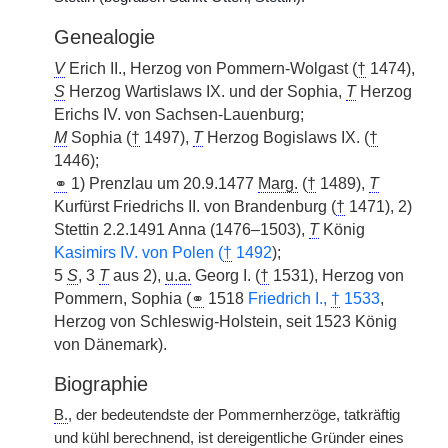
Genealogie
V
Erich II., Herzog von Pommern-Wolgast (
†
1474),
S
Herzog Wartislaws IX. und der Sophia,
T
Herzog
Erichs IV. von Sachsen-Lauenburg;
M
Sophia (
†
1497),
T
Herzog Bogislaws IX. (
†
1446);
⚭
1) Prenzlau um 20.9.1477
Marg.
(
†
1489),
T
Kurfürst Friedrichs II. von Brandenburg (
†
1471), 2)
Stettin 2.2.1491 Anna (1476–1503),
T
König
Kasimirs IV. von Polen (
†
1492
);
5
S
, 3
T
aus 2),
u.a.
Georg I. (
†
1531), Herzog von
Pommern, Sophia (
⚭
1518
Friedrich I.,
†
1533
,
Herzog von Schleswig-Holstein, seit 1523 König
von Dänemark).
Biographie
B.
, der bedeutendste der Pommernherzöge, tatkräftig
und kühl berechnend, ist dereigentliche Gründer eines