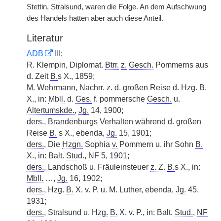
Stettin, Stralsund, waren die Folge. An dem Aufschwung
des Handels hatten aber auch diese Anteil.
Literatur
ADB
III;
R. Klempin, Diplomat.
Btrr.
z.
Gesch.
Pommerns aus
d. Zeit
B.
s X., 1859;
M. Wehrmann,
Nachrr.
z.
d. großen Reise d.
Hzg.
B.
X., in:
Mbll.
d.
Ges.
f. pommersche
Gesch.
u.
Altertumskde.
,
Jg.
14, 1900;
ders.
, Brandenburgs Verhalten während d. großen
Reise
B.
s X., ebenda,
Jg.
15, 1901;
ders.
, Die
Hzgn.
Sophia
v.
Pommern u. ihr Sohn
B.
X., in: Balt.
Stud.
,
NF
5, 1901;
ders.
, Landschoß u. Fräuleinsteuer
z. Z.
B.
s X., in:
Mbll.
…,
Jg.
16, 1902;
ders.
,
Hzg.
B.
X.
v.
P. u. M. Luther, ebenda,
Jg.
45,
1931;
ders.
, Stralsund u.
Hzg.
B.
X.
v.
P., in: Balt.
Stud.
,
NF