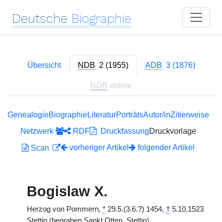
Deutsche
Biographie
Übersicht
NDB
2 (1955)
ADB
3 (1876)
NDB
-online
Genealogie
Biographie
Literatur
Porträts
Autor/in
Zitierweise
Netzwerk
RDF
Druckfassung
Druckvorlage
vorheriger Artikel
folgender Artikel
Scan
Bogislaw X.
Herzog von Pommern,
*
29.5.(3.6.?) 1454,
†
5.10.1523
Stettin (begraben Sankt Otten, Stettin).