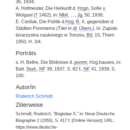
36, 1934;
A. Hofmeister, Die Herkunft d.
Hzgn.
Sofie
v.
Wolgast (
†
1462), in:
Mbll.
…,
Jg.
50, 1936;
E. Cieślak, Die Politik d.
Hzg.
B.
X. gegenüber d.
Städten Pommerns
(Titel in
dt.
Übers.
)
, in: Zapiski
tovarzystva naukovego w Toruniu,
Bd.
15, Thorn
1950, H. 3/4.
Porträts
s. H. Bethe, Die Bildnisse d.
pomm.
Hzg.hauses, in:
Balt.
Stud.
,
NF
39, 1937, S. 82 f.,
NF
41, 1939, S.
100.
Autor/in
Roderich Schmidt
Zitierweise
Schmidt, Roderich, "Bogislaw X." in: Neue Deutsche
Biographie 2 (1955), S. 417 f. [Online-Version]; URL:
https://www.deutsche-