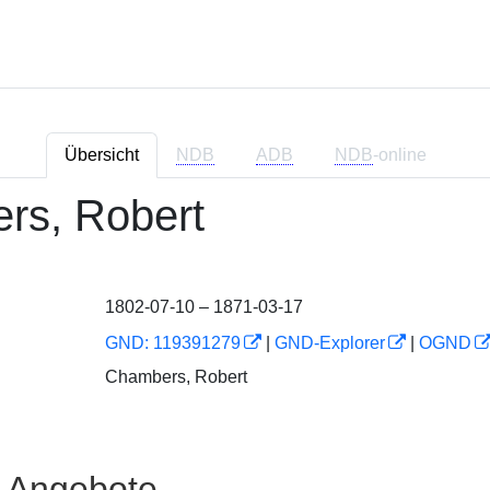
Übersicht
NDB
ADB
NDB
-online
rs, Robert
1802-07-10 – 1871-03-17
GND: 119391279
|
GND-Explorer
|
OGND
Chambers, Robert
e Angebote