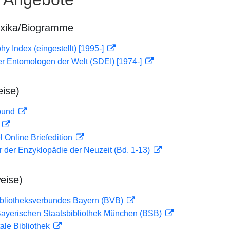
exika/Biogramme
hy Index (eingestellt) [1995-]
er Entomologen der Welt (SDEI) [1974-]
ise)
rbund
D
l Online Briefedition
er der Enzyklopädie der Neuzeit (Bd. 1-13)
eise)
ibliotheksverbundes Bayern (BVB)
 Bayerischen Staatsbibliothek München (BSB)
ale Bibliothek