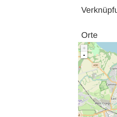
Verknüpf
Orte
+
-