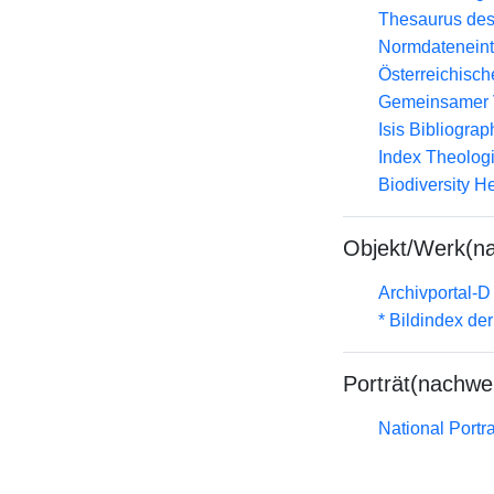
Thesaurus des
Normdateneint
Österreichisc
Gemeinsamer 
Isis Bibliograp
Index Theolog
Biodiversity H
Objekt/Werk(n
Archivportal-
* Bildindex de
Porträt(nachwe
National Portra