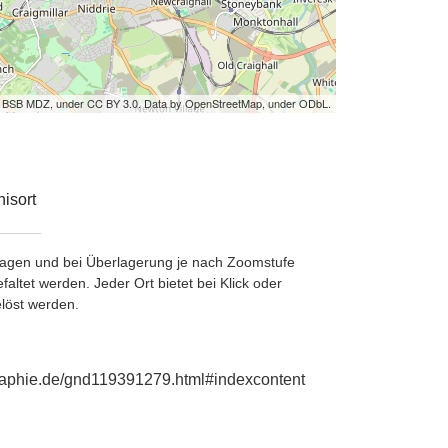
by BSB MDZ, under CC BY 3.0. Data by OpenStreetMap, under ODbL.
isort
etragen und bei Überlagerung je nach Zoomstufe
ltet werden. Jeder Ort bietet bei Klick oder
löst werden.
graphie.de/gnd119391279.html#indexcontent