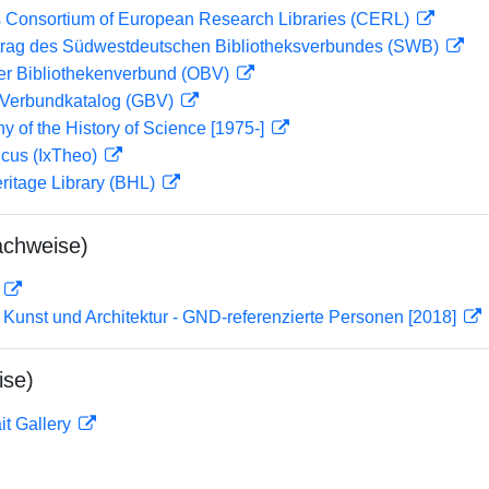
 Consortium of European Research Libraries (CERL)
rag des Südwestdeutschen Bibliotheksverbundes (SWB)
her Bibliothekenverbund (OBV)
Verbundkatalog (GBV)
hy of the History of Science [1975-]
icus (IxTheo)
eritage Library (BHL)
achweise)
D
r Kunst und Architektur - GND-referenzierte Personen [2018]
ise)
it Gallery