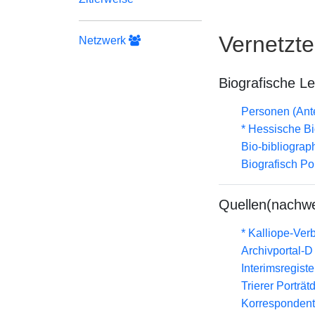
Vernetzt
Netzwerk
Biografische L
Personen (Ante
* Hessische Bi
Bio-bibliograp
Biografisch Po
Quellen(nachwe
* Kalliope-Ve
Archivportal-
Interimsregist
Trierer Porträ
Korrespondent