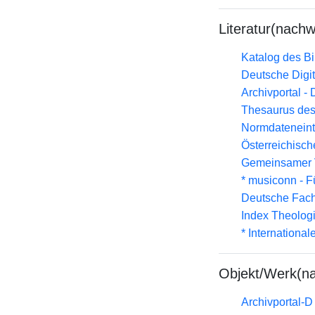
Literatur(nachw
Katalog des B
Deutsche Digit
Archivportal -
Thesaurus des
Normdateneint
Österreichisc
Gemeinsamer 
* musiconn - F
Deutsche Fach
Index Theolog
* Internationa
Objekt/Werk(n
Archivportal-