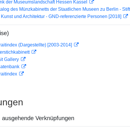
nk der Museumslandschaft Hessen Kassel
atalog des Münzkabinetts der Staatlichen Museen zu Berlin - Sti
r Kunst und Architektur - GND-referenzierte Personen [2018]
ise)
traitindex (Dargestellte) [2003-2014]
ferstichkabinett
it Gallery
tdatenbank
traitindex
ungen
n ausgehende Verknüpfungen