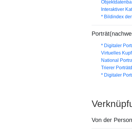
Objektdatenba
Interaktiver K
* Bildindex de
Porträt(nachwe
* Digitaler Por
Virtuelles Kup
National Portra
Trierer Porträ
* Digitaler Por
Verknüpf
Von der Perso