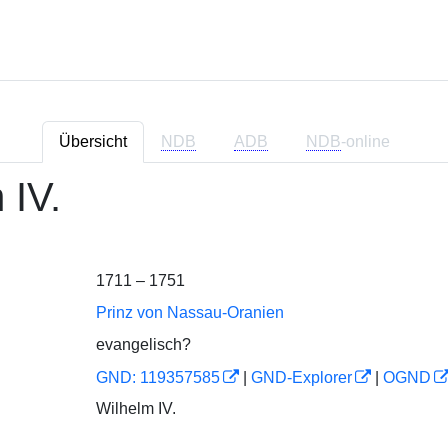
Übersicht
NDB
ADB
NDB
-online
 IV.
1711 – 1751
Prinz von Nassau-Oranien
evangelisch?
GND: 119357585
|
GND-Explorer
|
OGND
Wilhelm IV.