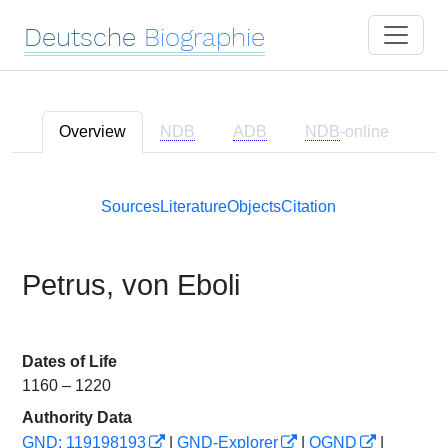
Deutsche
Biographie
Overview
NDB
ADB
NDB
-online
Sources
Literature
Objects
Citation
Petrus, von Eboli
Dates of Life
1160 – 1220
Authority Data
GND: 119198193
|
GND-Explorer
|
OGND
|