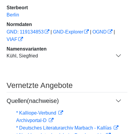
Sterbeort
Berlin
Normdaten
GND: 119134853
|
GND-Explorer
|
OGND
|
VIAF
Namensvarianten
Kühl, Siegfried
Vernetzte Angebote
Quellen(nachweise)
* Kalliope-Verbund
Archivportal-D
* Deutsches Literaturarchiv Marbach - Kallías