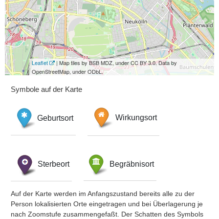
Leaflet
| Map tiles by BSB MDZ, under CC BY 3.0. Data by
OpenStreetMap, under ODbL.
Symbole auf der Karte
Geburtsort
Wirkungsort
Sterbeort
Begräbnisort
Auf der Karte werden im Anfangszustand bereits alle zu der
Person lokalisierten Orte eingetragen und bei Überlagerung je
nach Zoomstufe zusammengefaßt. Der Schatten des Symbols