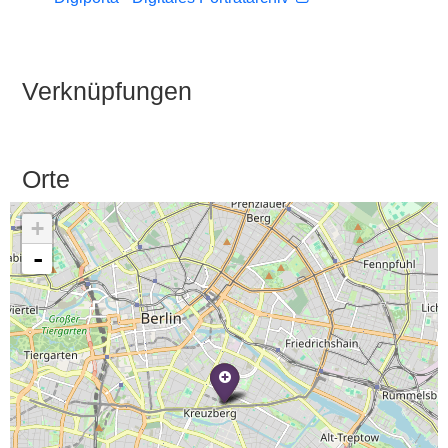
Verknüpfungen
Orte
+
-