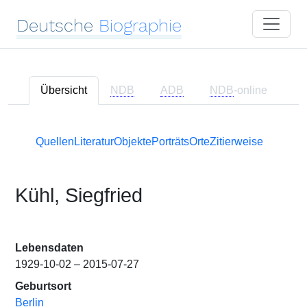
Deutsche
Biographie
Übersicht
NDB
ADB
NDB
-online
Quellen
Literatur
Objekte
Porträts
Orte
Zitierweise
Kühl, Siegfried
Lebensdaten
1929-10-02 – 2015-07-27
Geburtsort
Berlin