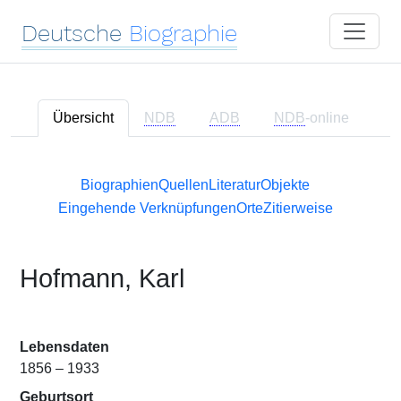
Deutsche
Biographie
Übersicht
NDB
ADB
NDB
-online
Biographien
Quellen
Literatur
Objekte
Eingehende Verknüpfungen
Orte
Zitierweise
Hofmann, Karl
Lebensdaten
1856 – 1933
Geburtsort