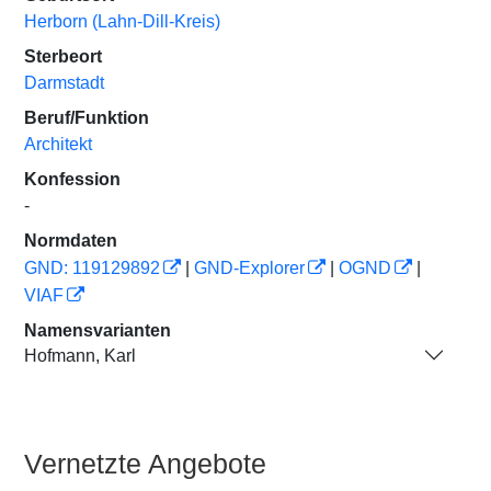
Herborn (Lahn-Dill-Kreis)
Sterbeort
Darmstadt
Beruf/Funktion
Architekt
Konfession
-
Normdaten
GND: 119129892
|
GND-Explorer
|
OGND
|
VIAF
Namensvarianten
Hofmann, Karl
Vernetzte Angebote