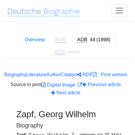
Deutsche
Biographie
Overview
NDB
ADB
44 (1898)
NDB
-online
Biography
Literature
Author
Citation
RDF
Print version
Source in print
Previous article
Digital Image
Next article
Zapf, Georg Wilhelm
Biography
Zapf:
Georg Wilhelm
Z.
, geboren am 28. März