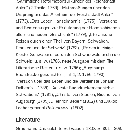
„Sämmtliche Reformationsurkunden der Reichsstadt
Aalen“ (2 Theile, 1769), „Muthmaßungen über den
Ursprung und das Alterthum der Reichsstadt Aalen"
(1773), „Das Leben Hanselmann's“ (1775), „Versuche
und Bemerkungen zur Erläuterung der Hohenlohischen
ältern und neuern Geschichte“ (1779), „Literarische
Reisen durch einen Theil von Bayern, Schwaben,
Franken und der Schweiz“ (1783), „Reisen in einige
Klöster Schwabens, durch den Schwarzwald und in die
Schweiz“ u. s. w. (1786, neue Ausgabe mit dem Titel:
Litterarische Reisen u. s. w. 1796); „Augsburgs
Buchdruckergeschichte“ (Thl. 1, 2. 1786, 1790),
„Versuch über das Leben und die Verdienste Johann
Dalberg's“ (1789), „Aelteste Buchdruckergeschichte
Schwabens“ (1791), „Christof von Stadion, Bischof von
Augsburg“ (1799), „Heinrich Bebel“ (1802) und „Jakob
Locher genannt
Philomusus“
(1802).
Literature
Gradmann, Das gelehrte Schwaben, 1802, S. 801—809,