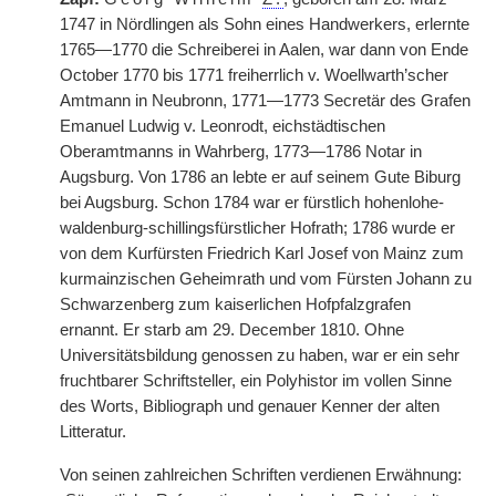
1747 in Nördlingen als Sohn eines Handwerkers, erlernte
1765—1770 die Schreiberei in Aalen, war dann von Ende
October 1770 bis 1771 freiherrlich v. Woellwarth’scher
Amtmann in Neubronn, 1771—1773 Secretär des Grafen
Emanuel Ludwig v. Leonrodt, eichstädtischen
Oberamtmanns in Wahrberg, 1773—1786 Notar in
Augsburg. Von 1786 an lebte er auf seinem Gute Biburg
bei Augsburg. Schon 1784 war er fürstlich hohenlohe-
waldenburg-schillingsfürstlicher Hofrath; 1786 wurde er
von dem Kurfürsten Friedrich Karl Josef von Mainz zum
kurmainzischen Geheimrath und vom Fürsten Johann zu
Schwarzenberg zum kaiserlichen Hofpfalzgrafen
ernannt. Er starb am 29. December 1810. Ohne
Universitätsbildung genossen zu haben, war er ein sehr
fruchtbarer Schriftsteller, ein Polyhistor im vollen Sinne
des Worts, Bibliograph und genauer Kenner der alten
Litteratur.
Von seinen zahlreichen Schriften verdienen Erwähnung: