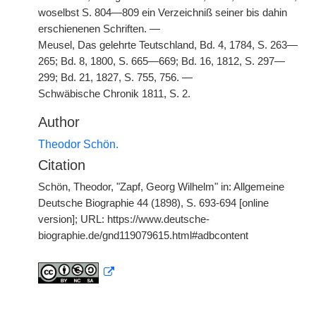
woselbst S. 804—809 ein Verzeichniß seiner bis dahin
erschienenen Schriften. —
Meusel, Das gelehrte Teutschland, Bd. 4, 1784, S. 263—
265; Bd. 8,
|
1800, S. 665—669; Bd. 16, 1812, S. 297—
299; Bd. 21, 1827, S. 755, 756. —
Schwäbische Chronik 1811, S. 2.
Author
Theodor Schön.
Citation
Schön, Theodor, "Zapf, Georg Wilhelm" in: Allgemeine
Deutsche Biographie 44 (1898), S. 693-694 [online
version]; URL: https://www.deutsche-
biographie.de/gnd119079615.html#adbcontent