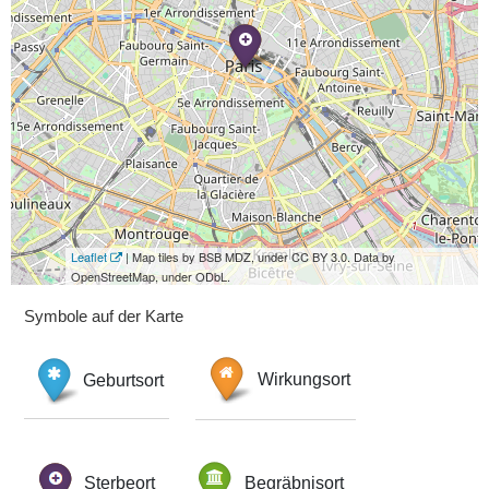
Leaflet
| Map tiles by BSB MDZ, under CC BY 3.0. Data by
OpenStreetMap, under ODbL.
Symbole auf der Karte
Geburtsort
Wirkungsort
Sterbeort
Begräbnisort