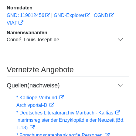
Normdaten
GND: 119012456
|
GND-Explorer
|
OGND
|
VIAF
Namensvarianten
Condé, Louis Joseph de
Vernetzte Angebote
Quellen(nachweise)
* Kalliope-Verbund
Archivportal-D
* Deutsches Literaturarchiv Marbach - Kallías
Interimsregister der Enzyklopädie der Neuzeit (Bd.
1-13)
* Forschungsdatenbank so:fie Personen