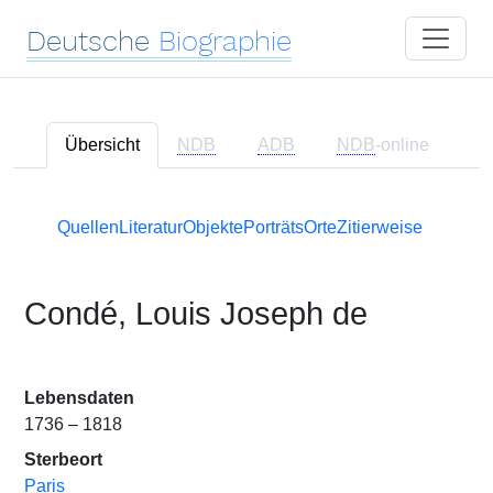
Deutsche
Biographie
Übersicht
NDB
ADB
NDB
-online
Quellen
Literatur
Objekte
Porträts
Orte
Zitierweise
Condé, Louis Joseph de
Lebensdaten
1736 – 1818
Sterbeort
Paris