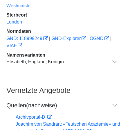
Westminster
Sterbeort
London
Normdaten
GND: 118999249
|
GND-Explorer
|
OGND
|
VIAF
Namensvarianten
Elisabeth, England, Königin
Vernetzte Angebote
Quellen(nachweise)
Archivportal-D
Joachim von Sandrart: «Teutschen Academie» und