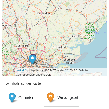
Leaflet
| Map tiles by BSB MDZ, under CC BY 3.0. Data by
OpenStreetMap, under ODbL.
Symbole auf der Karte
Geburtsort
Wirkungsort