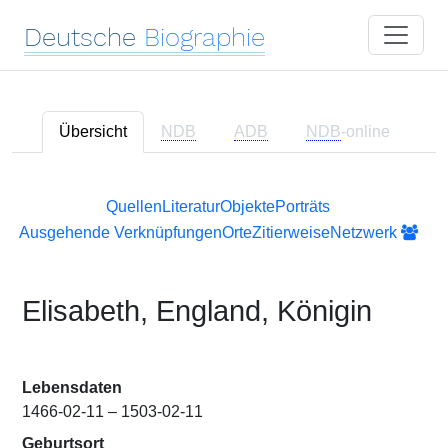
Deutsche
Biographie
Übersicht
NDB
ADB
NDB
-online
Quellen
Literatur
Objekte
Porträts
Ausgehende Verknüpfungen
Orte
Zitierweise
Netzwerk
Elisabeth, England, Königin
Lebensdaten
1466-02-11 – 1503-02-11
Geburtsort