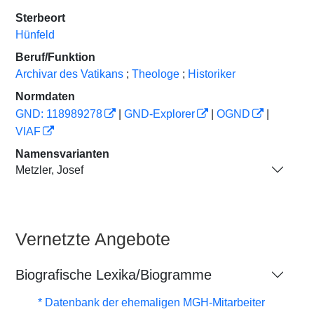
Sterbeort
Hünfeld
Beruf/Funktion
Archivar des Vatikans
;
Theologe
;
Historiker
Normdaten
GND: 118989278
|
GND-Explorer
|
OGND
|
VIAF
Namensvarianten
Metzler, Josef
Vernetzte Angebote
Biografische Lexika/Biogramme
* Datenbank der ehemaligen MGH-Mitarbeiter