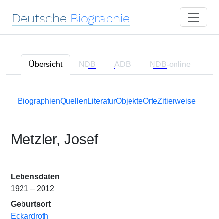
Deutsche
Biographie
Übersicht
NDB
ADB
NDB
-online
Biographien
Quellen
Literatur
Objekte
Orte
Zitierweise
Metzler, Josef
Lebensdaten
1921 – 2012
Geburtsort
Eckardroth