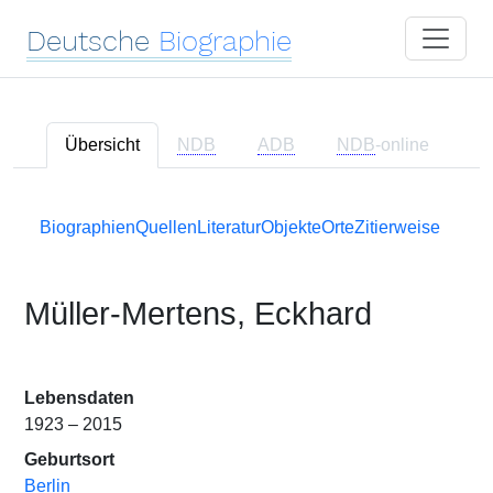
Deutsche
Biographie
Übersicht
NDB
ADB
NDB
-online
Biographien
Quellen
Literatur
Objekte
Orte
Zitierweise
Müller-Mertens, Eckhard
Lebensdaten
1923 – 2015
Geburtsort
Berlin