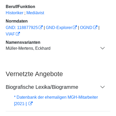
Beruf/Funktion
Historiker
;
Mediävist
Normdaten
GND: 118877925
|
GND-Explorer
|
OGND
|
VIAF
Namensvarianten
Müller-Mertens, Eckhard
Vernetzte Angebote
Biografische Lexika/Biogramme
* Datenbank der ehemaligen MGH-Mitarbeiter
[2021-]