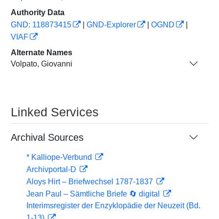
Authority Data
GND: 118873415
|
GND-Explorer
|
OGND
|
VIAF
Alternate Names
Volpato, Giovanni
Linked Services
Archival Sources
* Kalliope-Verbund
Archivportal-D
Aloys Hirt – Briefwechsel 1787-1837
Jean Paul – Sämtliche Briefe 🔄 digital
Interimsregister der Enzyklopädie der Neuzeit (Bd.
1-13)