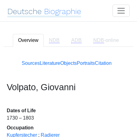
Deutsche
Biographie
Overview
NDB
ADB
NDB
-online
Sources
Literature
Objects
Portraits
Citation
Volpato, Giovanni
Dates of Life
1730 – 1803
Occupation
Kupferstecher
;
Radierer