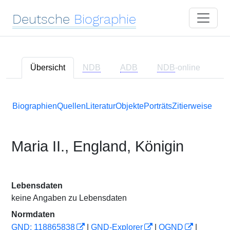
Deutsche
Biographie
Übersicht
NDB
ADB
NDB
-online
Biographien
Quellen
Literatur
Objekte
Porträts
Zitierweise
Maria II., England, Königin
Lebensdaten
keine Angaben zu Lebensdaten
Normdaten
GND: 118865838
|
GND-Explorer
|
OGND
|