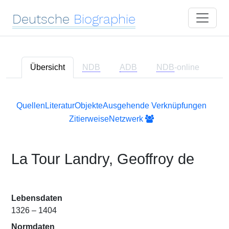
Deutsche
Biographie
Übersicht
NDB
ADB
NDB
-online
Quellen
Literatur
Objekte
Ausgehende Verknüpfungen
Zitierweise
Netzwerk
La Tour Landry, Geoffroy de
Lebensdaten
1326 – 1404
Normdaten