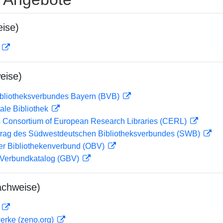
ise)
D
eise)
ibliotheksverbundes Bayern (BVB)
ale Bibliothek
 Consortium of European Research Libraries (CERL)
rag des Südwestdeutschen Bibliotheksverbundes (SWB)
her Bibliothekenverbund (OBV)
Verbundkatalog (GBV)
achweise)
D
erke (zeno.org)