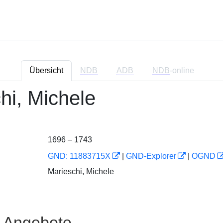
Übersicht
NDB
ADB
NDB
-online
hi, Michele
1696 – 1743
GND: 11883715X
|
GND-Explorer
|
OGND
Marieschi, Michele
e Angebote