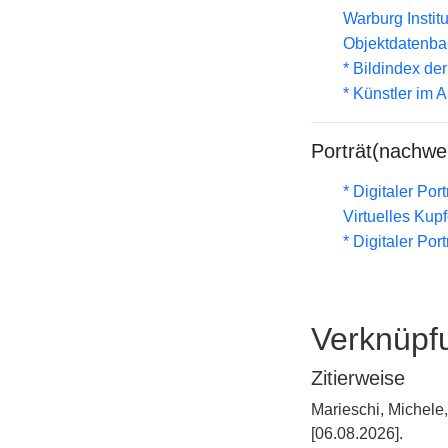
Warburg Instit
Objektdatenba
* Bildindex de
* Künstler im
Porträt(nachwe
* Digitaler Por
Virtuelles Kup
* Digitaler Por
Verknüpf
Zitierweise
Marieschi, Michele
[06.08.2026].