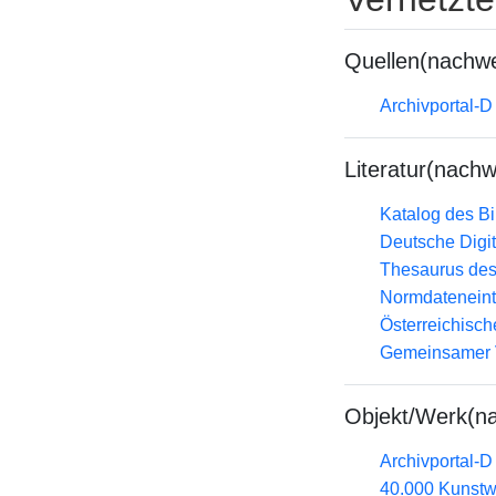
Quellen(nachwe
Archivportal-
Literatur(nachw
Katalog des B
Deutsche Digit
Thesaurus des
Normdateneint
Österreichisc
Gemeinsamer 
Objekt/Werk(n
Archivportal-
40.000 Kunstw