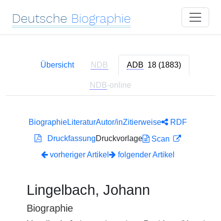
Deutsche
Biographie
Übersicht
NDB
ADB
18 (1883)
NDB
-online
Biographie
Literatur
Autor/in
Zitierweise
RDF
Druckfassung
Druckvorlage
Scan
vorheriger Artikel
folgender Artikel
Lingelbach, Johann
Biographie