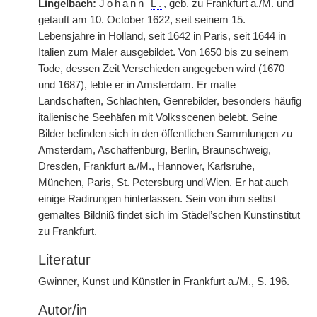
Lingelbach:
Johann
L.
, geb. zu Frankfurt a./M. und
getauft am 10. October 1622, seit seinem 15.
Lebensjahre in Holland, seit 1642 in Paris, seit 1644 in
Italien zum Maler ausgebildet. Von 1650 bis zu seinem
Tode, dessen Zeit Verschieden angegeben wird (1670
und 1687), lebte er in Amsterdam. Er malte
Landschaften, Schlachten, Genrebilder, besonders häufig
italienische Seehäfen mit Volksscenen belebt. Seine
Bilder befinden sich in den öffentlichen Sammlungen zu
Amsterdam, Aschaffenburg, Berlin, Braunschweig,
Dresden, Frankfurt a./M., Hannover, Karlsruhe,
München, Paris, St. Petersburg und
|
Wien. Er hat auch
einige Radirungen hinterlassen. Sein von ihm selbst
gemaltes Bildniß findet sich im Städel’schen Kunstinstitut
zu Frankfurt.
Literatur
Gwinner, Kunst und Künstler in Frankfurt a./M., S. 196.
Autor/in