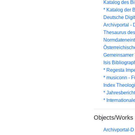
Katalog des B
* Katalog der
Deutsche Digit
Archivportal -
Thesaurus des
Normdateneint
Österreichisc
Gemeinsamer 
Isis Bibliograp
* Regesta Impe
* musiconn - F
Index Theolog
* Jahresberich
* Internationa
Objects/Works
Archivportal-