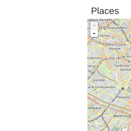
Places
+
-