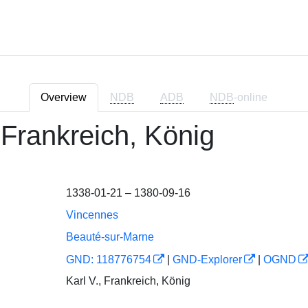
Overview
NDB
ADB
NDB
-online
 Frankreich, König
1338-01-21 – 1380-09-16
Vincennes
Beauté-sur-Marne
GND: 118776754
|
GND-Explorer
|
OGND
Karl V., Frankreich, König