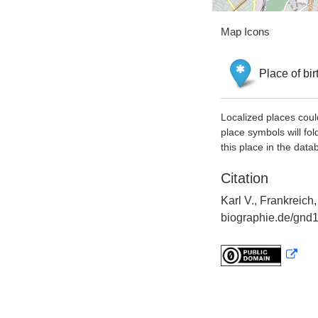
Map Icons
Place of bir
Localized places coul
place symbols will fol
this place in the data
Citation
Karl V., Frankreich
biographie.de/gnd1