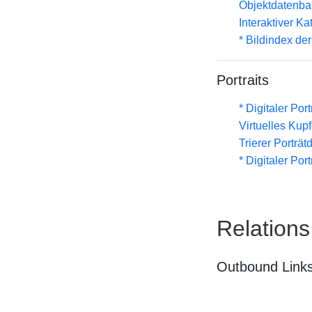
Objektdatenba
Interaktiver K
* Bildindex de
Portraits
* Digitaler Por
Virtuelles Kup
Trierer Porträ
* Digitaler Por
Relations
Outbound Links