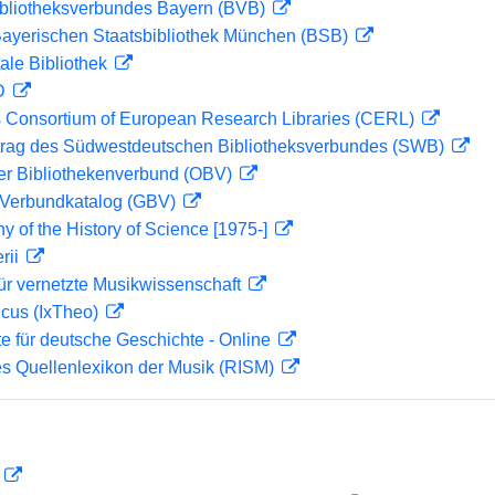
ibliotheksverbundes Bayern (BVB)
 Bayerischen Staatsbibliothek München (BSB)
ale Bibliothek
 D
 Consortium of European Research Libraries (CERL)
rag des Südwestdeutschen Bibliotheksverbundes (SWB)
her Bibliothekenverbund (OBV)
Verbundkatalog (GBV)
hy of the History of Science [1975-]
rii
ür vernetzte Musikwissenschaft
icus (IxTheo)
te für deutsche Geschichte - Online
les Quellenlexikon der Musik (RISM)
D