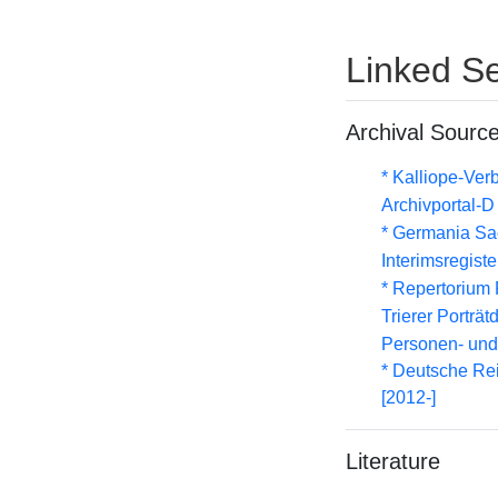
Linked Se
Archival Sourc
* Kalliope-Ve
Archivportal-
* Germania Sa
Interimsregist
* Repertorium 
Trierer Porträ
Personen- und
* Deutsche Rei
[2012-]
Literature