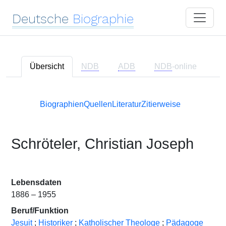
Deutsche
Biographie
Übersicht
NDB
ADB
NDB
-online
Biographien
Quellen
Literatur
Zitierweise
Schröteler, Christian Joseph
Lebensdaten
1886 – 1955
Beruf/Funktion
Jesuit
;
Historiker
;
Katholischer Theologe
;
Pädagoge