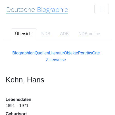
Deutsche
Biographie
Übersicht
NDB
ADB
NDB
-online
Biographien
Quellen
Literatur
Objekte
Porträts
Orte
Zitierweise
Kohn, Hans
Lebensdaten
1891 – 1971
Geburtsort