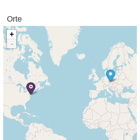
Orte
+
-