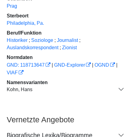
Prag
Sterbeort
Philadelphia, Pa.
Beruf/Funktion
Historiker
;
Soziologe
;
Journalist
;
Auslandskorrespondent
;
Zionist
Normdaten
GND: 118713647
|
GND-Explorer
|
OGND
|
VIAF
Namensvarianten
Kohn, Hans
Vernetzte Angebote
Biografische Lexika/Biogramme