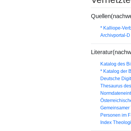
Quellen(nachwe
* Kalliope-Ve
Archivportal-
Literatur(nachw
Katalog des B
* Katalog der
Deutsche Digit
Thesaurus des
Normdateneint
Österreichisc
Gemeinsamer 
Personen im F
Index Theolog