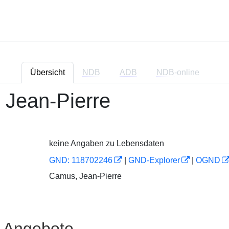
Übersicht
NDB
ADB
NDB
-online
Jean-Pierre
keine Angaben zu Lebensdaten
GND: 118702246
|
GND-Explorer
|
OGND
Camus, Jean-Pierre
e Angebote