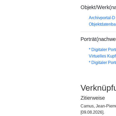
Objekt/Werk(n
Archivportal-
Objektdatenba
Porträt(nachwe
* Digitaler Por
Virtuelles Kup
* Digitaler Por
Verknüpf
Zitierweise
Camus, Jean-Pierre
[09.08.2026].