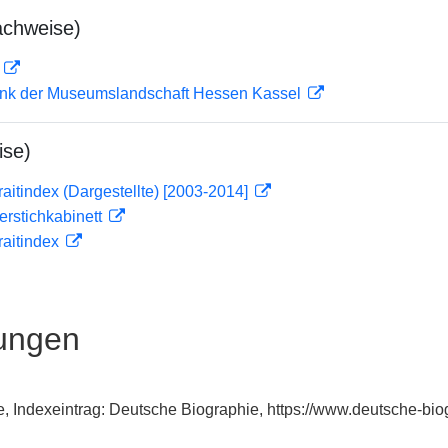
achweise)
D
nk der Museumslandschaft Hessen Kassel
ise)
traitindex (Dargestellte) [2003-2014]
ferstichkabinett
traitindex
ungen
, Indexeintrag: Deutsche Biographie, https://www.deutsche-b