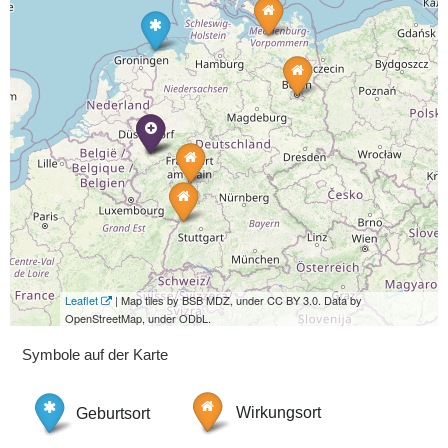
Leaflet
| Map tiles by BSB MDZ, under CC BY 3.0. Data by
OpenStreetMap, under ODbL.
Symbole auf der Karte
Geburtsort
Wirkungsort