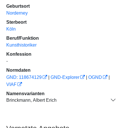
Geburtsort
Norderney
Sterbeort
Köln
Beruf/Funktion
Kunsthistoriker
Konfession
-
Normdaten
GND: 118674129
|
GND-Explorer
|
OGND
|
VIAF
Namensvarianten
Brinckmann, Albert Erich