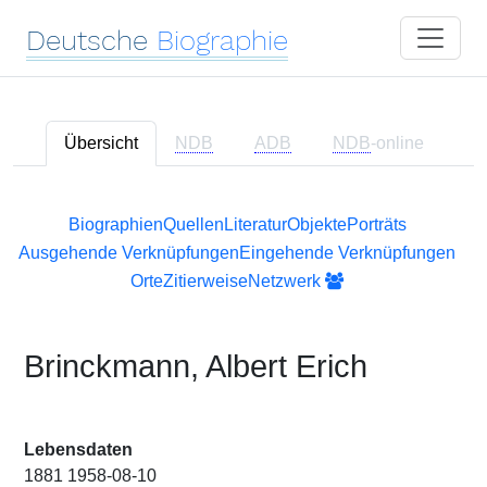
Deutsche
Biographie
Übersicht
NDB
ADB
NDB
-online
Biographien
Quellen
Literatur
Objekte
Porträts
Ausgehende Verknüpfungen
Eingehende Verknüpfungen
Orte
Zitierweise
Netzwerk
Brinckmann, Albert Erich
Lebensdaten
1881 1958-08-10