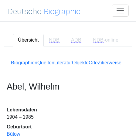
Deutsche
Biographie
Übersicht
NDB
ADB
NDB
-online
Biographien
Quellen
Literatur
Objekte
Orte
Zitierweise
Abel, Wilhelm
Lebensdaten
1904 – 1985
Geburtsort
Bütow