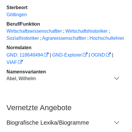
Sterbeort
Göttingen
Beruf/Funktion
Wirtschaftswissenschaftler
;
Wirtschaftshistoriker
;
Sozialhistoriker
;
Agrarwissenschaftler
;
Hochschullehrer
Normdaten
GND: 118646494
|
GND-Explorer
|
OGND
|
VIAF
Namensvarianten
Abel, Wilhelm
Vernetzte Angebote
Biografische Lexika/Biogramme