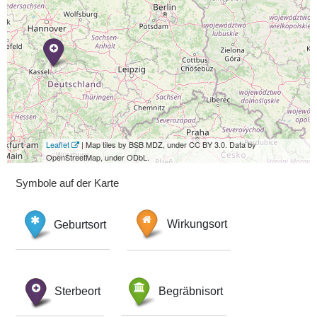
Leaflet
| Map tiles by BSB MDZ, under CC BY 3.0. Data by
OpenStreetMap, under ODbL.
Symbole auf der Karte
Geburtsort
Wirkungsort
Sterbeort
Begräbnisort