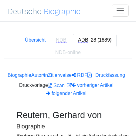
Deutsche
Biographie
Übersicht
NDB
ADB
28 (1889)
NDB
-online
Biographie
Autor/in
Zitierweise
RDF
Druckfassung
Druckvorlage
vorheriger Artikel
Scan
folgender Artikel
Reutern, Gerhard von
Biographie
Reutern:
Gerhard v.
R.
ist ein Sohn der deutschen