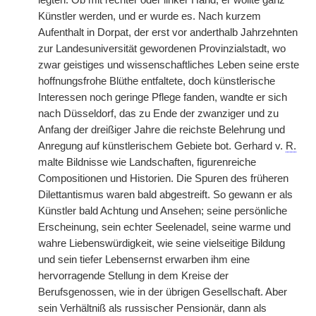
legten. Ob mit rechter oder linker Hand, er wollte ganz
Künstler werden, und er wurde es. Nach kurzem
Aufenthalt in Dorpat, der erst vor anderthalb Jahrzehnten
zur Landesuniversität gewordenen Provinzialstadt, wo
zwar geistiges und wissenschaftliches Leben seine erste
hoffnungsfrohe Blüthe entfaltete, doch künstlerische
Interessen noch geringe Pflege fanden, wandte er sich
nach Düsseldorf, das zu Ende der zwanziger und zu
Anfang der dreißiger Jahre die reichste Belehrung und
Anregung auf künstlerischem Gebiete bot. Gerhard v.
R.
malte Bildnisse wie Landschaften, figurenreiche
Compositionen und Historien. Die Spuren des früheren
Dilettantismus waren bald abgestreift. So gewann er als
Künstler bald Achtung und Ansehen; seine persönliche
Erscheinung, sein echter Seelenadel, seine warme und
wahre Liebenswürdigkeit, wie seine vielseitige Bildung
und sein tiefer Lebensernst erwarben ihm eine
hervorragende Stellung in dem Kreise der
Berufsgenossen, wie in der übrigen Gesellschaft. Aber
sein Verhältniß als russischer Pensionär, dann als