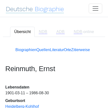
Deutsche
Biographie
Übersicht
NDB
ADB
NDB
-online
Biographien
Quellen
Literatur
Orte
Zitierweise
Reinmuth, Ernst
Lebensdaten
1901-03-11 – 1986-08-30
Geburtsort
Heidelberg-Kohlhof