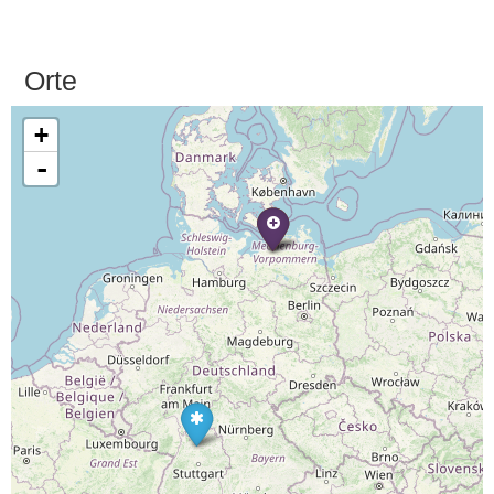
Orte
+
-