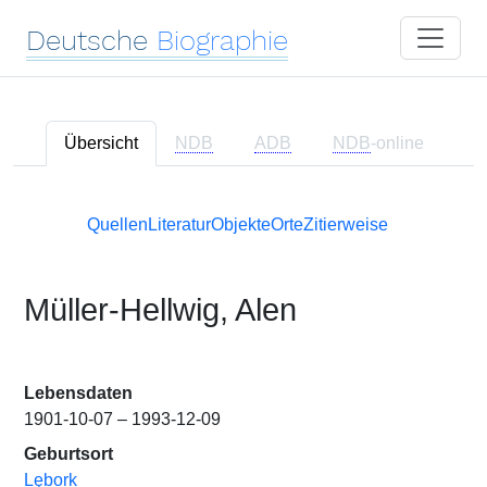
Deutsche
Biographie
Übersicht
NDB
ADB
NDB
-online
Quellen
Literatur
Objekte
Orte
Zitierweise
Müller-Hellwig, Alen
Lebensdaten
1901-10-07 – 1993-12-09
Geburtsort
Lębork