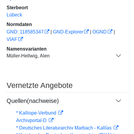
Sterbeort
Lübeck
Normdaten
GND: 118585347
|
GND-Explorer
|
OGND
|
VIAF
Namensvarianten
Müller-Hellwig, Alen
Vernetzte Angebote
Quellen(nachweise)
* Kalliope-Verbund
Archivportal-D
* Deutsches Literaturarchiv Marbach - Kallías