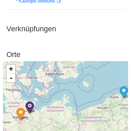
* Kalliope-Verbund
Verknüpfungen
Orte
+
-