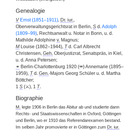
Genealogie
V
Ernst (1851–1911)
,
Dr. iur.
,
Oberverwaltungsgerichtsrat in Berlin,
S
d.
Adolph
(1809–99)
, Rechtsanwalt u. Notar in Bonn, u. d.
Mathilde Adolphine
v.
Magnus;
M
Louise (1862–1944),
T
d. Carl Albrecht
Christensen,
Geh.
Oberjustizrat, Senatspräs, in Kiel,
u. d. Anna Petersen;
⚭
Berlin-Charlottenburg 1920 (⚮) Annemarie (1895–
1959),
T
d.
Gen.
-Majors Georg Schüler u. d. Martha
Böttcher;
1
S
(⚔), 1
T
.
Biographie
M.
legte 1906 in Berlin das Abitur ab und studierte dann
Rechts- und Staatswissenschaften in Oxford, Göttingen
und Berlin, wo er 1910 das Referendarexamen bestand.
Im selben Jahr promovierte er in Göttingen zum
Dr. iur.