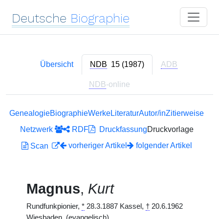
Deutsche
Biographie
Übersicht
NDB
15 (1987)
ADB
NDB
-online
Genealogie
Biographie
Werke
Literatur
Autor/in
Zitierweise
Netzwerk
RDF
Druckfassung
Druckvorlage
vorheriger Artikel
folgender Artikel
Scan
Magnus
,
Kurt
Rundfunkpionier,
*
28.3.1887 Kassel,
†
20.6.1962
Wiesbaden. (evangelisch)