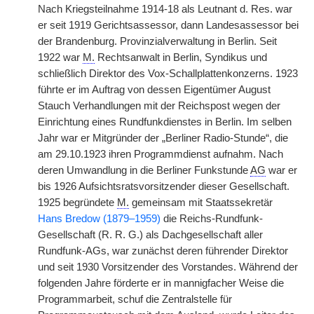
Nach Kriegsteilnahme 1914-18 als Leutnant d. Res. war
er seit 1919 Gerichtsassessor, dann Landesassessor bei
der Brandenburg. Provinzialverwaltung in Berlin. Seit
1922 war
M.
Rechtsanwalt in Berlin, Syndikus und
schließlich Direktor des Vox-Schallplattenkonzerns. 1923
führte er im Auftrag von dessen Eigentümer August
Stauch Verhandlungen mit der Reichspost wegen der
Einrichtung eines Rundfunkdienstes in Berlin. Im selben
Jahr war er Mitgründer der „Berliner Radio-Stunde“, die
am 29.10.1923 ihren Programmdienst aufnahm. Nach
deren Umwandlung in die Berliner Funkstunde
AG
war er
bis 1926 Aufsichtsratsvorsitzender dieser Gesellschaft.
1925 begründete
M.
gemeinsam mit Staatssekretär
Hans Bredow (1879–1959)
die Reichs-Rundfunk-
Gesellschaft (R. R. G.) als Dachgesellschaft aller
Rundfunk-AGs, war zunächst deren führender Direktor
und seit 1930 Vorsitzender des Vorstandes. Während der
folgenden Jahre förderte er in mannigfacher Weise die
Programmarbeit, schuf die Zentralstelle für