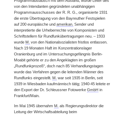
Programmaustausch mit dem Ausland, wurde Leiter des
von den Intendanten gegründeten unabhängigen
Programmausschusses der R. R. G., organisierte 1931
die erste Übertragung von den Bayreuther Festspielen
auf 200 europäische und
amerikan.
Sender und
interpretierte die Urheberrechte von Komponisten und
Schriftstellern für Rundfunkübertragungen neu. – 1933
wurde
M.
von den Nationalsozialisten fristlos entlassen.
Nach 19 Monaten Haft im Konzentrationslager
Oranienburg und im Untersuchungsgefängnis Berlin-
Moabit gehörte er zu den Angeklagten im großen
„Rundfunkprozeß“, doch nach 85 Verhandlungstagen
wurde das Verfahren gegen die leitenden Männer des
Rundfunks eingestellt.
M.
war seit 1935 in Berlin, seit
1939 in Wiesbaden kaufmännisch tätig; 1940-45 leitete er
den Export der Dr. Schleussner Fotowerke
GmbH
in
Frankfurt/Main.
Im Mai 1945 übernahm
M.
als Regierungsdirektor die
Leitung der Wirtschaftsabteilung beim