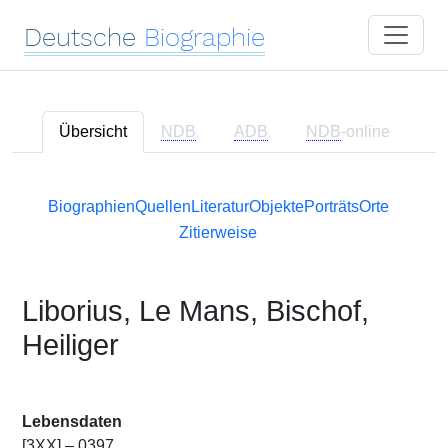
Deutsche
Biographie
Übersicht
NDB
ADB
NDB
-online
Biographien
Quellen
Literatur
Objekte
Porträts
Orte
Zitierweise
Liborius, Le Mans, Bischof,
Heiliger
Lebensdaten
[3XX] – 0397