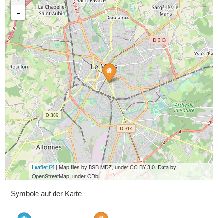
-
Leaflet
| Map tiles by BSB MDZ, under CC BY 3.0. Data by
OpenStreetMap, under ODbL.
Symbole auf der Karte