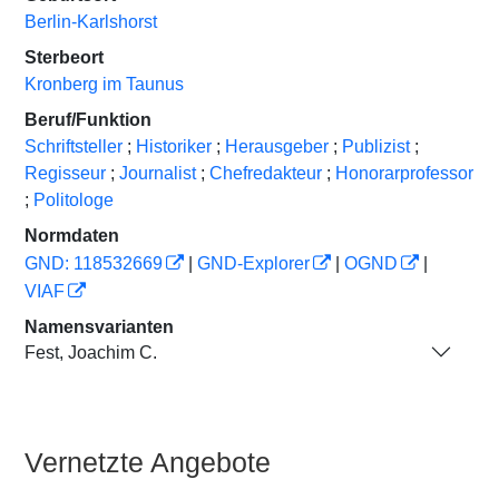
Berlin-Karlshorst
Sterbeort
Kronberg im Taunus
Beruf/Funktion
Schriftsteller
;
Historiker
;
Herausgeber
;
Publizist
;
Regisseur
;
Journalist
;
Chefredakteur
;
Honorarprofessor
;
Politologe
Normdaten
GND: 118532669
|
GND-Explorer
|
OGND
|
VIAF
Namensvarianten
Fest, Joachim C.
Vernetzte Angebote