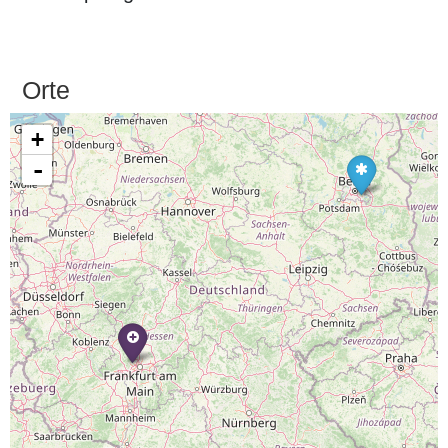
Orte
+
-