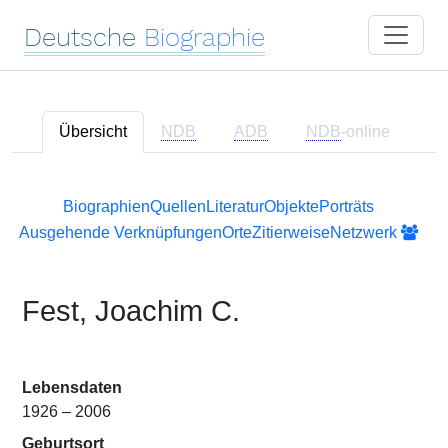
Deutsche
Biographie
Übersicht
NDB
ADB
NDB
-online
Biographien
Quellen
Literatur
Objekte
Porträts
Ausgehende Verknüpfungen
Orte
Zitierweise
Netzwerk
Fest, Joachim C.
Lebensdaten
1926 – 2006
Geburtsort