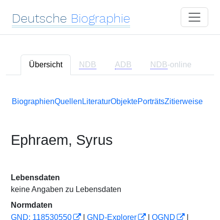
Deutsche
Biographie
Übersicht
NDB
ADB
NDB
-online
Biographien
Quellen
Literatur
Objekte
Porträts
Zitierweise
Ephraem, Syrus
Lebensdaten
keine Angaben zu Lebensdaten
Normdaten
GND: 118530550
|
GND-Explorer
|
OGND
|