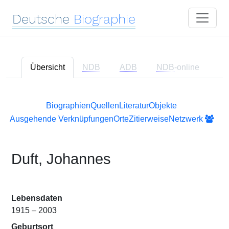
Deutsche
Biographie
Übersicht
NDB
ADB
NDB
-online
Biographien
Quellen
Literatur
Objekte
Ausgehende Verknüpfungen
Orte
Zitierweise
Netzwerk
Duft, Johannes
Lebensdaten
1915 – 2003
Geburtsort