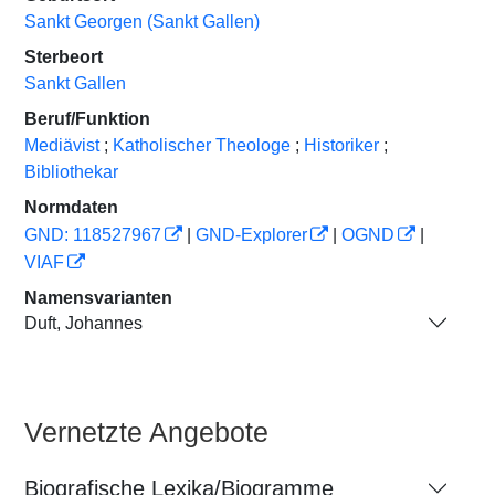
Sankt Georgen (Sankt Gallen)
Sterbeort
Sankt Gallen
Beruf/Funktion
Mediävist
;
Katholischer Theologe
;
Historiker
;
Bibliothekar
Normdaten
GND: 118527967
|
GND-Explorer
|
OGND
|
VIAF
Namensvarianten
Duft, Johannes
Vernetzte Angebote
Biografische Lexika/Biogramme