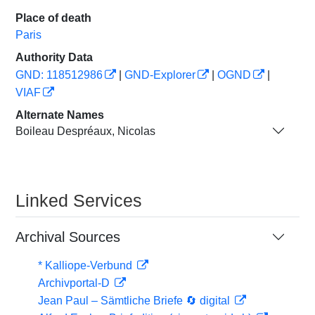
Place of death
Paris
Authority Data
GND: 118512986
|
GND-Explorer
|
OGND
|
VIAF
Alternate Names
Boileau Despréaux, Nicolas
Linked Services
Archival Sources
* Kalliope-Verbund
Archivportal-D
Jean Paul – Sämtliche Briefe 🔄 digital