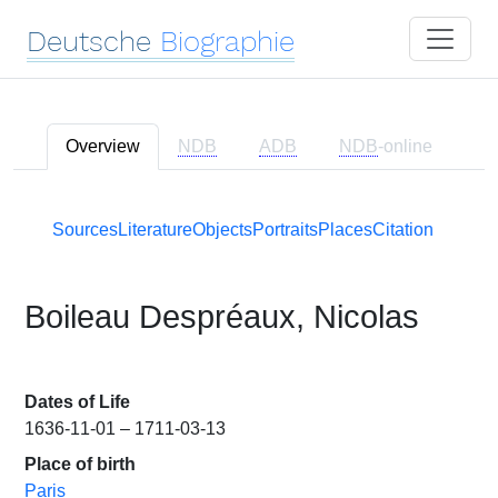
Deutsche
Biographie
Overview
NDB
ADB
NDB
-online
Sources
Literature
Objects
Portraits
Places
Citation
Boileau Despréaux, Nicolas
Dates of Life
1636-11-01 – 1711-03-13
Place of birth
Paris