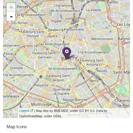
+
-
Leaflet
| Map tiles by BSB MDZ, under CC BY 3.0. Data by
OpenStreetMap, under ODbL.
Map Icons