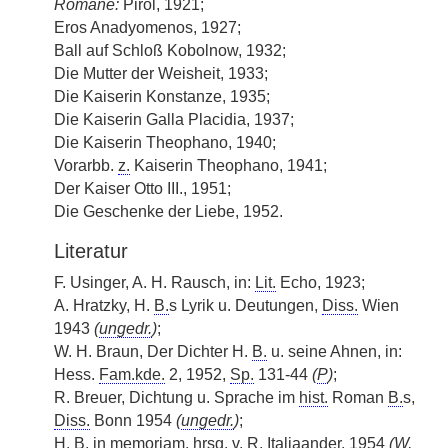
Romane:
Pirol, 1921;
Eros Anadyomenos, 1927;
Ball auf Schloß Kobolnow, 1932;
Die Mutter der Weisheit, 1933;
Die Kaiserin Konstanze, 1935;
Die Kaiserin Galla Placidia, 1937;
Die Kaiserin Theophano, 1940;
Vorarbb.
z.
Kaiserin Theophano, 1941;
Der Kaiser Otto III., 1951;
Die Geschenke der Liebe, 1952.
Literatur
F. Usinger, A. H. Rausch, in:
Lit.
Echo, 1923;
A. Hratzky, H.
B.
s Lyrik u. Deutungen,
Diss.
Wien
1943
(
ungedr.
)
;
W. H. Braun, Der Dichter H.
B.
u. seine Ahnen, in:
Hess.
Fam.kde.
2, 1952,
Sp.
131-44
(
P
)
;
R. Breuer, Dichtung u. Sprache im
hist.
Roman
B.
s,
Diss.
Bonn 1954
(
ungedr.
)
;
H.
B.
in memoriam,
hrsg.
v.
R. Italiaander, 1954
(
W
,