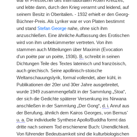
war er Pressechef des internationalen Roten Kreuzes,
und lebte dann, durch den Krieg verarmt und leidend, auf
seinem Besitz in Oberitalien. - 1932 erhielt er den Georg-
Büchner-Preis. Als Lyriker war er von Platen bestimmt
und stand
Stefan George
nahe, ohne sich ihm
anzuschließen. Eine ähnliche Auffassung des Erotischen
wird von ihm unbekümmerter vertreten. Von ihm
stammen auch Mitteilungen über Maximin (Evocation
d'un poète par un poète, 1936).
B.
schreibt in seinen
Dichtungen Teile des Textes lateinisch und französisch,
auch griechisch. Seine apollinisch-stoische
Weltanschauungslyrik, formal vollendet, aber kühl, in
Publikationen der 20er und 30er Jahre ausgebreitet,
wurde 1949 zusammengefaßt in der Sammlung „Stoa“,
der sich die Gedichte späterer Versenkung ins Nirwana
anschließen in der Sammlung „Der Gong“,
d. i.
Anruf aus
der Berufung, ähnlich dem Kairos Georges, von Bernus'
u. a.
Die individuelle Synthese Apollo/Buddha formt das
dritte nach seinem Tod erschienene Buch: Unendlichkeit.
Von führender Bedeutsamkeit sind die kulturbiologischen