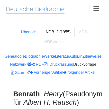
Deutsche
Biographie
Übersicht
NDB
2 (1955)
ADB
NDB
-online
Genealogie
Biographie
Werke
Literatur
Autor/in
Zitierweise
Netzwerk
RDF
Druckfassung
Druckvorlage
vorheriger Artikel
folgender Artikel
Scan
Benrath
,
Henry
(Pseudonym
für
Albert H. Rausch
)