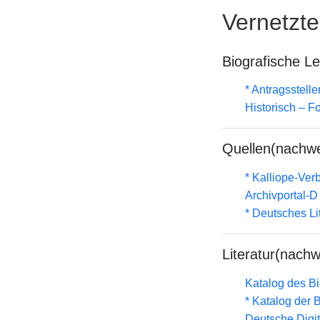
Vernetzt
Biografische L
* Antragsstel
Historisch – F
Quellen(nachwe
* Kalliope-Ve
Archivportal-
* Deutsches Li
Literatur(nachw
Katalog des B
* Katalog der
Deutsche Digit