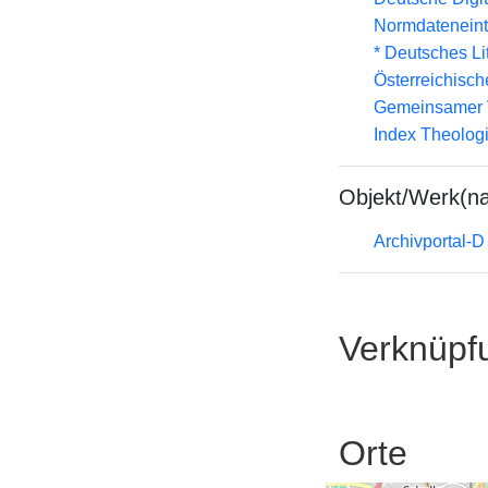
Normdateneint
* Deutsches Li
Österreichisc
Gemeinsamer 
Index Theolog
Objekt/Werk(n
Archivportal-
Verknüpf
Orte