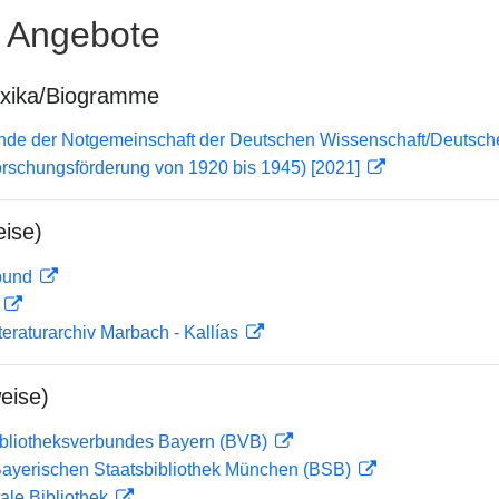
e Angebote
exika/Biogramme
lende der Notgemeinschaft der Deutschen Wissenschaft/Deuts
orschungsförderung von 1920 bis 1945) [2021]
ise)
rbund
D
teraturarchiv Marbach - Kallías
eise)
ibliotheksverbundes Bayern (BVB)
 Bayerischen Staatsbibliothek München (BSB)
ale Bibliothek