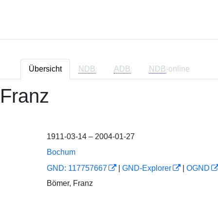
Übersicht
NDB
ADB
NDB
-online
 Franz
1911-03-14 – 2004-01-27
Bochum
GND: 117757667
|
GND-Explorer
|
OGND
Bömer, Franz