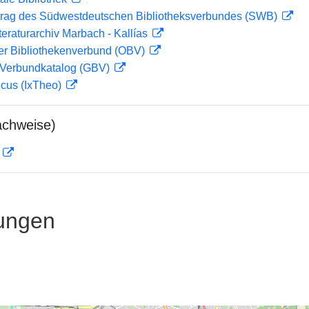
rag des Südwestdeutschen Bibliotheksverbundes (SWB)
teraturarchiv Marbach - Kallías
her Bibliothekenverbund (OBV)
Verbundkatalog (GBV)
icus (IxTheo)
achweise)
D
ungen