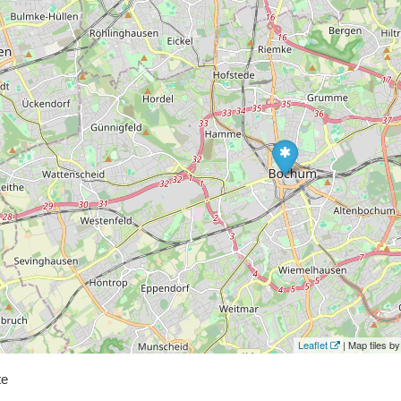
Leaflet
| Map tiles 
te