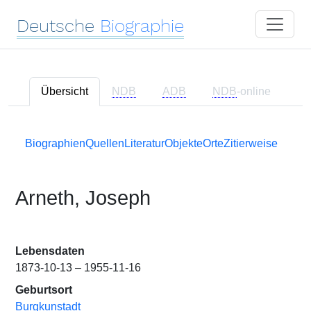
Deutsche
Biographie
Übersicht
NDB
ADB
NDB
-online
Biographien
Quellen
Literatur
Objekte
Orte
Zitierweise
Arneth, Joseph
Lebensdaten
1873-10-13 – 1955-11-16
Geburtsort
Burgkunstadt