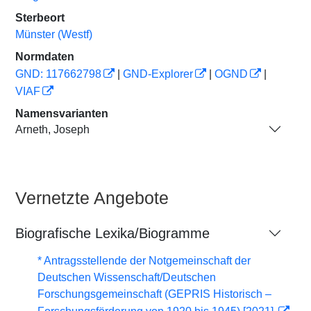
Sterbeort
Münster (Westf)
Normdaten
GND: 117662798
|
GND-Explorer
|
OGND
|
VIAF
Namensvarianten
Arneth, Joseph
Vernetzte Angebote
Biografische Lexika/Biogramme
* Antragsstellende der Notgemeinschaft der
Deutschen Wissenschaft/Deutschen
Forschungsgemeinschaft (GEPRIS Historisch –