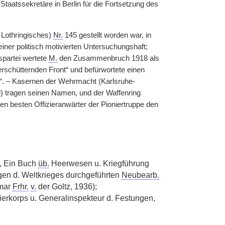
taatssekretäre in Berlin für die Fortsetzung des
. Lothringisches)
Nr.
145 gestellt worden war, in
ner politisch motivierten Untersuchungshaft;
spartei wertete
M.
den Zusammenbruch 1918 als
rschütternden Front“ und befürwortete einen
“. – Kasernen der Wehrmacht (Karlsruhe-
l) tragen seinen Namen, und der Waffenring
den besten Offizieranwärter der Pioniertruppe den
n, Ein Buch
üb.
Heerwesen u. Kriegführung
gen d. Weltkrieges durchgeführten
Neubearb.
lmar
Frhr.
v.
der Goltz, 1936);
nierkorps u. Generalinspekteur d. Festungen,