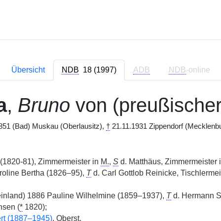
Übersicht
NDB
18 (1997)
ADB
NDB
-online
a
,
Bruno
von (preußischer
851 (Bad) Muskau (Oberlausitz),
†
21.11.1931 Zippendorf (Mecklenbu
(1820-81), Zimmermeister in
M.
,
S
d. Matthäus, Zimmermeister 
oline Bertha (1826–95),
T
d. Carl Gottlob Reinicke, Tischlermei
inland) 1886 Pauline Wilhelmine (1859–1937),
T
d. Hermann S
nsen (
*
1820);
rt (1887–1945)
, Oberst.