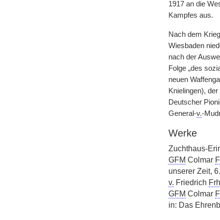
1917 an die West
Kampfes aus.
Nach dem Krieg 
Wiesbaden nied
nach der Auswei
Folge „des sozi
neuen Waffenga
Knielingen), de
Deutscher Pionie
General-
v.
-Mudr
Werke
Zuchthaus-Erin
GFM
Colmar
F
unserer Zeit, 6
v.
Friedrich
Frh
GFM
Colmar
F
in: Das Ehren