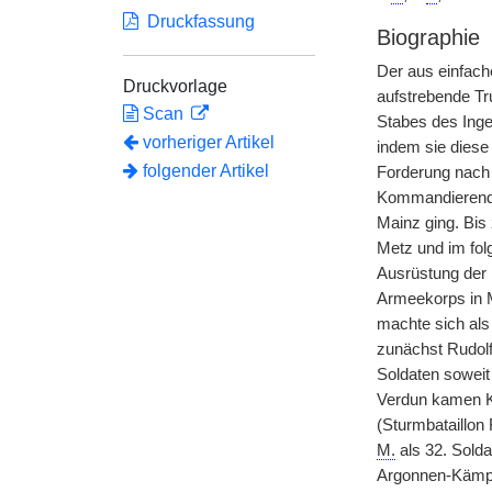
Druckfassung
Biographie
Der aus einfac
Druckvorlage
aufstrebende Tr
Scan
Stabes des Inge
vorheriger Artikel
indem sie diese
folgender Artikel
Forderung nach 
Kommandierende
Mainz ging. Bis
Metz und im fol
Ausrüstung der 
Armeekorps in 
machte sich als
zunächst Rudol
Soldaten soweit
Verdun kamen Ka
(Sturmbataillon 
M.
als 32. Solda
Argonnen-Kämpf