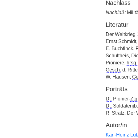
Nachlass
Nachlaß:
Militä
Literatur
Der Weltkrieg 
Ernst Schmidt
E. Buchfinck. 
Schultheis, D
Pioniere,
hrsg.
Gesch.
d. Ritte
W. Hausen,
Ge
Porträts
Dt.
Pionier-
Ztg
Dt.
Soldatenjb.
R. Stratz, Der 
Autor/in
Karl-Heinz Lut