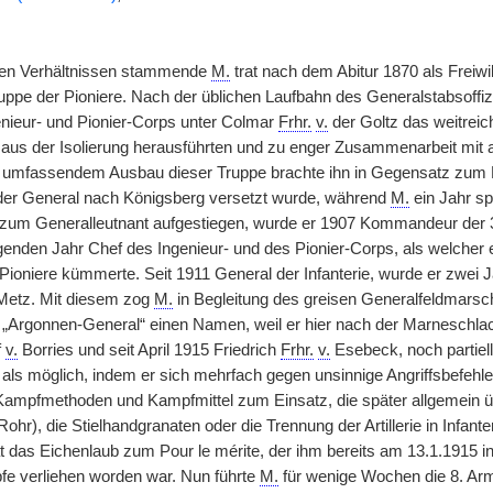
hen Verhältnissen stammende
M.
trat nach dem Abitur 1870 als Freiwil
uppe der Pioniere. Nach der üblichen Laufbahn des Generalstabsoffi
nieur- und Pionier-Corps unter Colmar
Frhr.
v.
der Goltz das weitreich
 aus der Isolierung herausführten und zu enger Zusammenarbeit mit 
umfassendem Ausbau dieser Truppe brachte ihn in Gegensatz zum Kr
r General nach Königsberg versetzt wurde, während
M.
ein Jahr sp
 zum Generalleutnant aufgestiegen, wurde er 1907 Kommandeur der 3
genden Jahr Chef des Ingenieur- und des Pionier-Corps, als welcher 
Pioniere kümmerte. Seit 1911 General der Infanterie, wurde er zwei
Metz. Mit diesem zog
M.
in Begleitung des greisen Generalfeldmarsch
 „Argonnen-General“ einen Namen, weil er hier nach der Marneschl
f
v.
Borries und seit April 1915 Friedrich
Frhr.
v.
Esebeck, noch partiel
 als möglich, indem er sich mehrfach gegen unsinnige Angriffsbefehl
mpfmethoden und Kampfmittel zum Einsatz, die später allgemein übl
Rohr), die Stielhandgranaten oder die Trennung der Artillerie in Infa
t das Eichenlaub zum Pour le mérite, der ihm bereits am 13.1.1915 
e verliehen worden war. Nun führte
M.
für wenige Wochen die 8. Arm