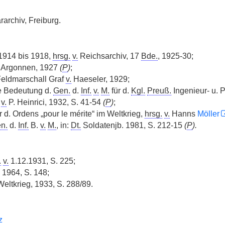
rarchiv, Freiburg.
1914 bis 1918,
hrsg.
v.
Reichsarchiv, 17
Bde.
, 1925-30;
, Argonnen, 1927
(
P
)
;
Feldmarschall Graf
v.
Haeseler, 1929;
ie Bedeutung d.
Gen.
d.
Inf.
v.
M.
für d.
Kgl.
Preuß.
Ingenieur- u. 
v.
P. Heinrici, 1932, S. 41-54
(
P
)
;
r d. Ordens „pour le mérite“ im Weltkrieg,
hrsg.
v.
Hanns
Möller
n.
d.
Inf.
B.
v.
M.
, in:
Dt.
Soldatenjb. 1981, S. 212-15
(
P
).
.
v.
1.12.1931, S. 225;
 1964, S. 148;
Weltkrieg, 1933, S. 288/89.
z