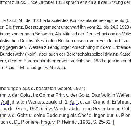
front zurück. Ende Oktober 1918 sprach er sich auf der Sitzung der S
ließ sich
M.
, der 1918 à la suite des Königs-Infanterie-Regiments (6
er. Die
franz.
Besatzungsmacht unterwarf ihn vom 21. bis 24.3.1923 ei
sung zog er nach Schwerin. Als Mitglied der Deutschnationalen Volk
alistischen Dolchstoßes in den Rücken unserer vom Feinde nicht zu e
ng gegen den „Westen zu endgültiger Abrechnung mit dem Erbfeinde
r Bundeswehr (Köln), aber auch der Bereitschaftspolizei (Mainz-Kaste
re, dessen Ehrenschirmherr er war, verleiht seit 1983 alljährlich an 
a-Preis. – Ehrenbürger
v.
Muskau.
nerungen aus d. besetzten Gebiet, 1924;
rhr.
v.
der Goltz, in: Colmar
Frhr.
v.
der Goltz, Das Volk in Waffe
.
Aufl.
d. alten Werkes, zugleich 1.
Aufl.
d. auf Grund d. Erfahrun
r.
v.
der Goltz, 1925 (teilw. Wiederabdr. in: Im Gedenken an Co
rhr.
v.
d. Goltz u. seine Bedeutung als Chef d. Ingenieur- u. Pio
buch d.
Dt.
Pioniere,
hrsg.
v.
P. Heinrici, 1932, S. 25-32.
|