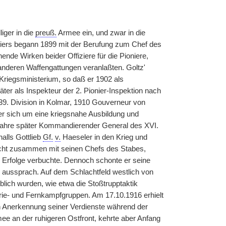
liger in die
preuß.
Armee ein, und zwar in die
ziers begann 1899 mit der Berufung zum Chef des
ende Wirken beider Offiziere für die Pioniere,
anderen Waffengattungen veranlaßten. Goltz'
iegsministerium, so daß er 1902 als
äter als Inspekteur der 2. Pionier-Inspektion nach
9. Division in Kolmar, 1910 Gouverneur von
er sich um eine kriegsnahe Ausbildung und
 Jahre später Kommandierender General des XVI.
alls Gottlieb
Gf.
v.
Haeseler in den Krieg und
acht zusammen mit seinen Chefs des Stabes,
l Erfolge verbuchte. Dennoch schonte er seine
e aussprach. Auf dem Schlachtfeld westlich von
ich wurden, wie etwa die Stoßtrupptaktik
nterie- und Fernkampfgruppen. Am 17.10.1916 erhielt
in Anerkennung seiner Verdienste während der
ee an der ruhigeren Ostfront, kehrte aber Anfang