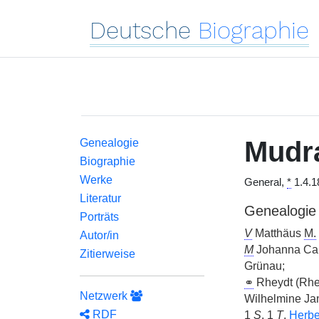
Deutsche
Biographie
Mudr
Genealogie
Biographie
Werke
General,
*
1.4.1
Literatur
Genealogie
Porträts
V
Matthäus
M.
Autor/in
M
Johanna Car
Zitierweise
Grünau;
⚭
Rheydt (Rhe
Netzwerk
Wilhelmine Ja
RDF
1
S
, 1
T
,
Herbe