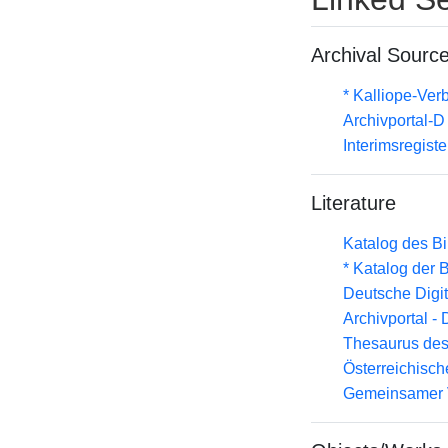
Archival Sourc
* Kalliope-Ve
Archivportal-
Interimsregist
Literature
Katalog des B
* Katalog der
Deutsche Digit
Archivportal -
Thesaurus des
Österreichisc
Gemeinsamer 