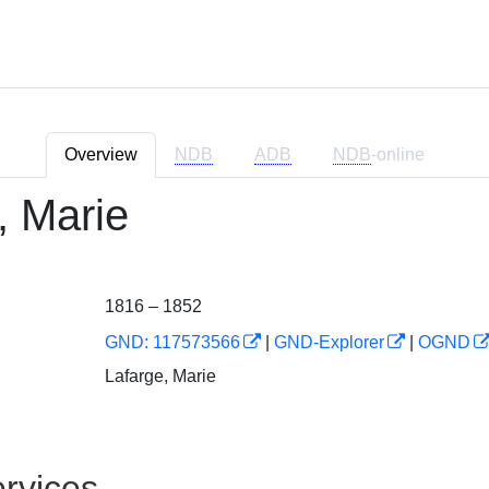
Overview
NDB
ADB
NDB
-online
, Marie
1816 – 1852
GND: 117573566
|
GND-Explorer
|
OGND
Lafarge, Marie
rvices