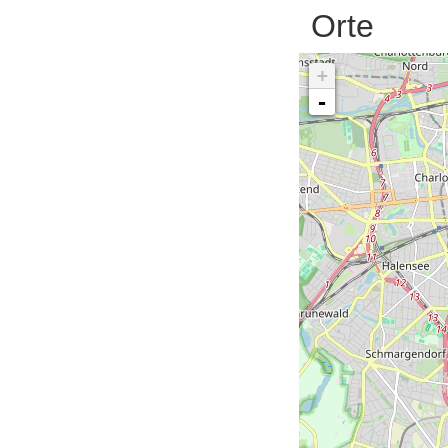
Orte
+
-