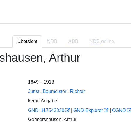
Übersicht
NDB
ADB
NDB
-online
hausen, Arthur
1849 – 1913
Jurist
;
Baumeister
;
Richter
keine Angabe
GND: 117543330
|
GND-Explorer
|
OGND
Germershausen, Arthur