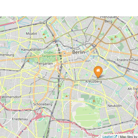
Leaflet
| Map tiles 