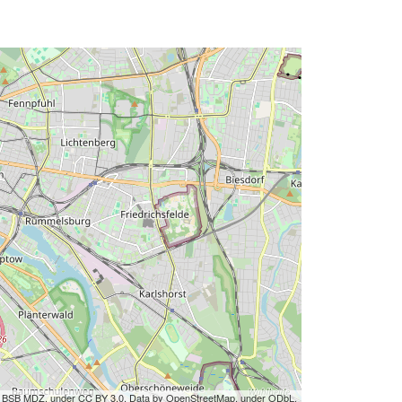
by BSB MDZ, under CC BY 3.0. Data by OpenStreetMap, under ODbL.