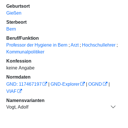
Geburtsort
Gießen
Sterbeort
Bern
Beruf/Funktion
Professor der Hygiene in Bern
;
Arzt
;
Hochschullehrer
;
Kommunalpolitiker
Konfession
keine Angabe
Normdaten
GND: 117467197
|
GND-Explorer
|
OGND
|
VIAF
Namensvarianten
Vogt, Adolf