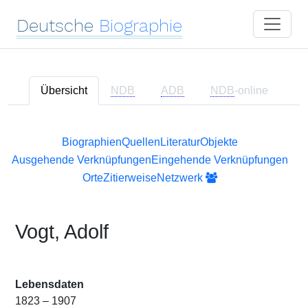
Deutsche
Biographie
Übersicht
NDB
ADB
NDB
-online
Biographien
Quellen
Literatur
Objekte
Ausgehende Verknüpfungen
Eingehende Verknüpfungen
Orte
Zitierweise
Netzwerk
Vogt, Adolf
Lebensdaten
1823 – 1907