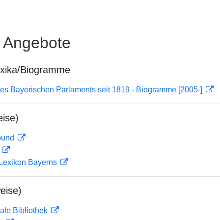
e Angebote
exika/Biogramme
es Bayerischen Parlaments seit 1819 - Biogramme [2005-]
ise)
rbund
D
 Lexikon Bayerns
eise)
ale Bibliothek