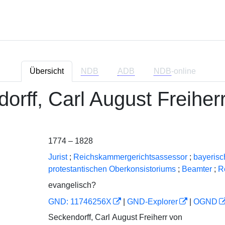
Übersicht
NDB
ADB
NDB
-online
orff, Carl August Freiher
1774 – 1828
Jurist
;
Reichskammergerichtsassessor
;
bayerisc
protestantischen Oberkonsistoriums
;
Beamter
;
R
evangelisch?
GND: 11746256X
|
GND-Explorer
|
OGND
Seckendorff, Carl August Freiherr von