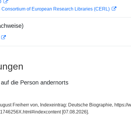
 D
 Consortium of European Research Libraries (CERL)
achweise)
D
ungen
auf die Person andernorts
ugust Freiherr von, Indexeintrag: Deutsche Biographie, https:/
1746256X.html#indexcontent [07.08.2026].