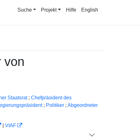
Suche
Projekt
Hilfe
English
r von
her Staatsrat
;
Chefpräsident des
egierungspräsident
;
Politiker
;
Abgeordneter
|
VIAF