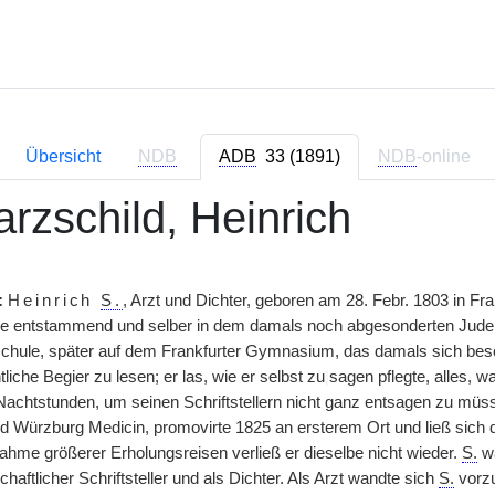
Übersicht
NDB
ADB
33 (1891)
NDB
-online
rzschild, Heinrich
:
Heinrich
S.
, Arzt und Dichter, geboren am 28. Febr. 1803 in Fra
ie entstammend und selber in dem damals noch abgesonderten Judenvie
tschule, später auf dem Frankfurter Gymnasium, das damals sich beso
liche Begier zu lesen; er las, wie er selbst zu
|
sagen pflegte, alles, w
 Nachtstunden, um seinen Schriftstellern nicht ganz entsagen zu müs
d Würzburg Medicin, promovirte 1825 an ersterem Ort und ließ sich da
nahme größerer Erholungsreisen verließ er dieselbe nicht wieder.
S.
wa
haftlicher Schriftsteller und als Dichter. Als Arzt wandte sich
S.
vorzu