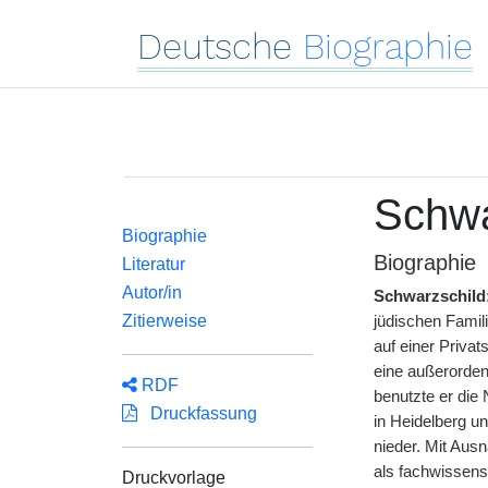
Deutsche
Biographie
Schwa
Biographie
Biographie
Literatur
Autor/in
Schwarzschild
Zitierweise
jüdischen Famil
auf einer Priva
eine außerordent
RDF
benutzte er die
Druckfassung
in Heidelberg un
nieder. Mit Aus
als fachwissensc
Druckvorlage