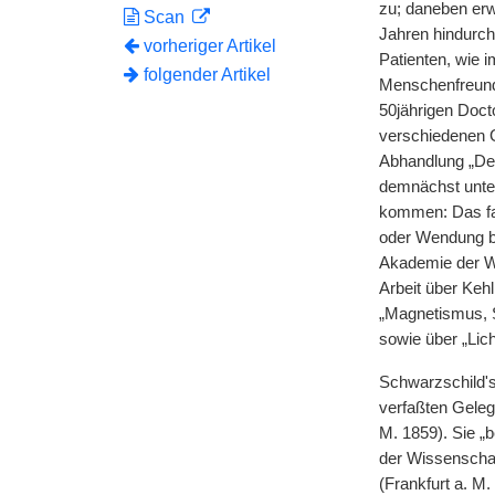
zu; daneben erw
Scan
Jahren hindurch 
vorheriger Artikel
Patienten, wie i
folgender Artikel
Menschenfreundl
50jährigen Docto
verschiedenen Ge
Abhandlung „Der
demnächst unter 
kommen: Das fas
oder Wendung be
Akademie der W
Arbeit über Keh
„Magnetismus, S
sowie über „Lich
Schwarzschild's
verfaßten Geleg
M. 1859). Sie „
der Wissenschaf
(Frankfurt a. M.