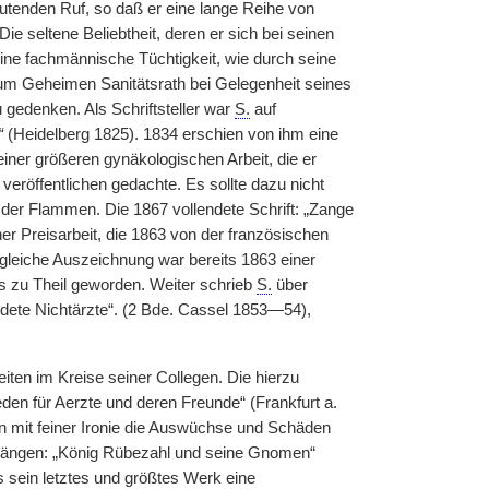
eutenden Ruf, so daß er eine lange Reihe von
e seltene Beliebtheit, deren er sich bei seinen
eine fachmännische Tüchtigkeit, wie durch seine
um Geheimen Sanitätsrath bei Gelegenheit seines
 gedenken. Als Schriftsteller war
S.
auf
“
(Heidelberg 1825). 1834 erschien von ihm eine
iner größeren gynäkologischen Arbeit, die er
veröffentlichen gedachte. Es sollte dazu nicht
der Flammen. Die 1867 vollendete Schrift: „Zange
er Preisarbeit, die 1863 von der französischen
gleiche Auszeichnung war bereits 1863 einer
s zu Theil geworden. Weiter schrieb
S.
über
dete Nichtärzte“. (2 Bde. Cassel 1853—54),
iten im Kreise seiner Collegen. Die hierzu
den für Aerzte und deren Freunde“ (Frankfurt a.
ln mit feiner Ironie die Auswüchse und Schäden
esängen: „König Rübezahl und seine Gnomen“
ls sein letztes und größtes Werk eine