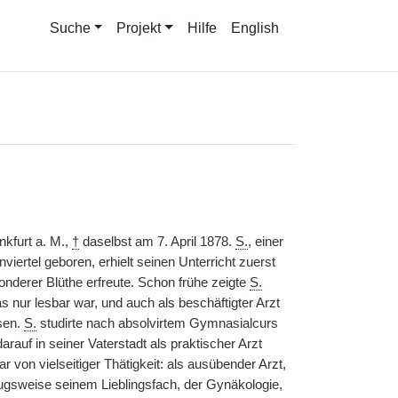
Suche
Projekt
Hilfe
English
nkfurt a. M.,
†
daselbst am 7. April 1878.
S.
, einer
rtel geboren, erhielt seinen Unterricht zuerst
nderer Blüthe erfreute. Schon frühe zeigte
S.
as nur lesbar war, und auch als beschäftigter Arzt
sen.
S.
studirte nach absolvirtem Gymnasialcurs
rauf in seiner Vaterstadt als praktischer Arzt
r von vielseitiger Thätigkeit: als ausübender Arzt,
gsweise seinem Lieblingsfach, der Gynäkologie,