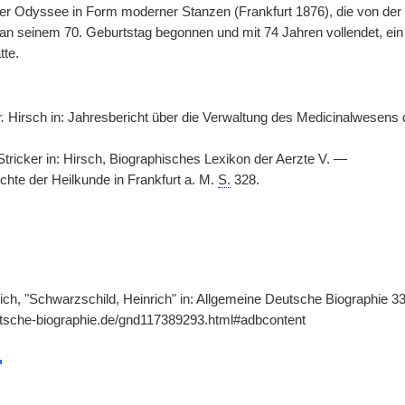
r Odyssee in Form moderner Stanzen (Frankfurt 1876), die von der Kri
 an seinem 70. Geburtstag begonnen und mit 74 Jahren vollendet, ein 
tte.
.
Hirsch in: Jahresbericht über die Verwaltung des Medicinalwesens d
Stricker in: Hirsch, Biographisches Lexikon der Aerzte V. —
chte der Heilkunde in Frankfurt a. M.
S.
328.
ich, "Schwarzschild, Heinrich" in: Allgemeine Deutsche Biographie 33
utsche-biographie.de/gnd117389293.html#adbcontent