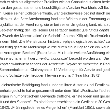
arb er sich als allgemeiner Praktiker wie als Consultarius einen bed
zu den gesuchtesten und beschäftigtsten Aerzten Frankfurts zählte. Di
m Kreise seiner Collegen erfreute, war gleicherweise bedingt durch s
ichkeit. Aeußere Anerkennung fand sein Wirken in der Ernennung z
rjubiläums, der Verehrung, die er bei seiner Umgebung fand, nicht zu
bieten thätig; der Titel seiner Dissertation lautete:
„De fungis capitis
 Zweck der Menstruation" (in Siebold's Journal XIII) als Bruchstück e
dem Titel: „Die Menstruation historisch-physiologisch betrachtet“ zu 
t fertig gestellte Manuscript wurde durch ein Mißgeschick ein Raub 
i verengtem Becken“ (Frankfurt a. M.) ist die weitere Ausführung ein
issenschaften mit der
„mention honorable“
bedacht worden war. Die 
lkopfschwindsucht seitens der
Académie Royale de médecine
in Pari
omnambulismus, Clairvoyance. 12 Vorlesungen für Aerzte und gebil
t und Schatten der heutigen Heilwissenschaft“ (Frankfurt 1871).
 dichterische Befähigung fand zunächst ihren Ausdruck bei Festlichke
enheitsgedichte hat er gesammelt unter dem Titel: „Poetische Tischre
bergen in humoristischem Gewande treffliche, ernste Ideen und geiße
t und des Standes“. Es sind ferner erschienen ein Gedicht in 20 G
 1842); „Frühlingslieder eines Aergerlichen“ (Frankfurt 1851), sowie a