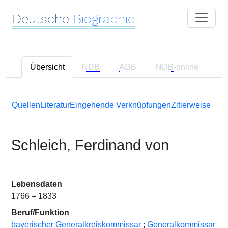
Deutsche
Biographie
Übersicht
NDB
ADB
NDB
-online
Quellen
Literatur
Eingehende Verknüpfungen
Zitierweise
Schleich, Ferdinand von
Lebensdaten
1766 – 1833
Beruf/Funktion
bayerischer Generalkreiskommissar
;
Generalkommissar