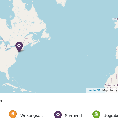
Leaflet
| Map tiles 
te
Wirkungsort
Sterbeort
Begräbn