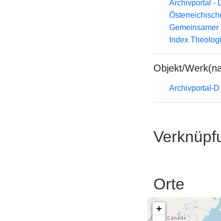
Archivportal -
Österreichisc
Gemeinsamer 
Index Theolog
Objekt/Werk(n
Archivportal-
Verknüpf
Orte
+