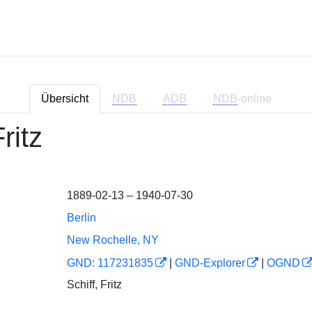
Übersicht
NDB
ADB
NDB
-online
ritz
1889-02-13 – 1940-07-30
Berlin
New Rochelle, NY
GND: 117231835
|
GND-Explorer
|
OGND
Schiff, Fritz