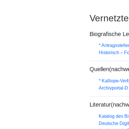
Vernetzt
Biografische L
* Antragsstel
Historisch – F
Quellen(nachwe
* Kalliope-Ve
Archivportal-
Literatur(nachw
Katalog des B
Deutsche Digit