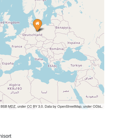
by BSB MDZ, under CC BY 3.0. Data by OpenStreetMap, under ODbL.
isort