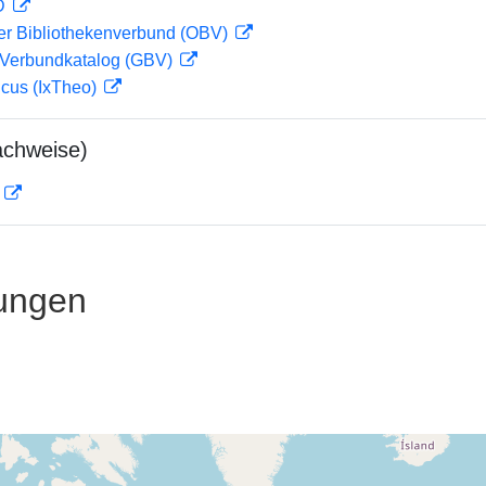
 D
her Bibliothekenverbund (OBV)
Verbundkatalog (GBV)
icus (IxTheo)
achweise)
D
ungen